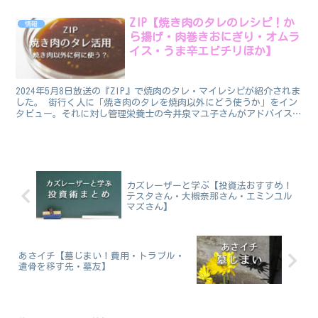
したいと思います。 島根アンテナショップ：日比谷...
ZIP【焼き肉のタレのレシピ！か
情報
ら揚げ・肉巻きおにぎり・オムラ
イス・うま辛エビチリほか】
2024年5月8日放送の『ZIP』で焼肉のタレ・マイレシピが紹介されま
した。 街行く人に「焼き肉のタレを焼肉以外にどう使うか」をイン
タビュー。それに対し管理栄養士の今井泉マユ子さんがアドバイス。
そして番組が「アレンジ」と「手軽さ」で第1位...
カズレーザーと学ぶ【投資法おすすめ！
テスタさん・大槻奈那さん・エミンユル
マズさん】
あさイチ【墓じまい！費用・トラブル・
遺骨を移す先・墓友】