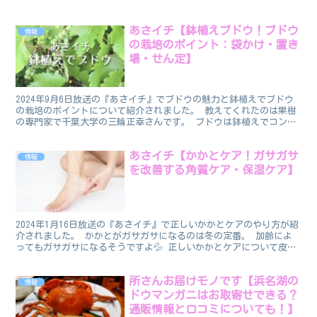
あさイチ【鉢植えブドウ！ブドウ
情報
の栽培のポイント：袋かけ・置き
場・せん定】
2024年9月6日放送の『あさイチ』でブドウの魅力と鉢植えでブドウ
の栽培のポイントについて紹介されました。 教えてくれたのは果樹
の専門家で千葉大学の三輪正幸さんです。 ブドウは鉢植えでコンパ
クトに育てることができるそうです！ 鉢植えブドウ ...
あさイチ【かかとケア！ガサガサ
情報
を改善する角質ケア・保湿ケア】
2024年1月16日放送の『あさイチ』で正しいかかとケアのやり方が紹
介されました。 かかとがガサガサになるのは冬の定番。 加齢によ
ってもガサガサになるそうですよ💦 正しいかかとケアについて皮膚
科医の高山かおる先生が教えてくれました。 かかと...
所さんお届けモノです【浜名湖の
情報
ドウマンガニはお取寄せできる？
通販情報と口コミについても！】