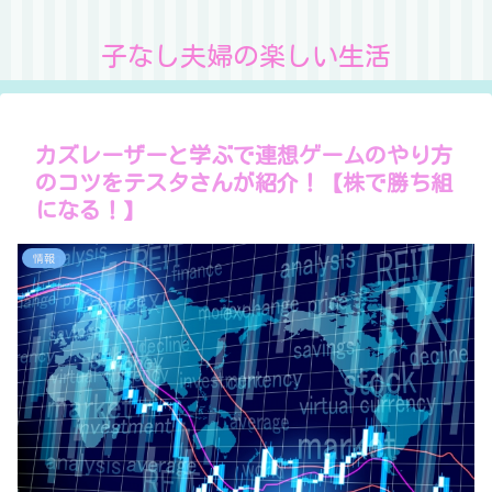
子なし夫婦の楽しい生活
カズレーザーと学ぶで連想ゲームのやり方
のコツをテスタさんが紹介！【株で勝ち組
になる！】
情報