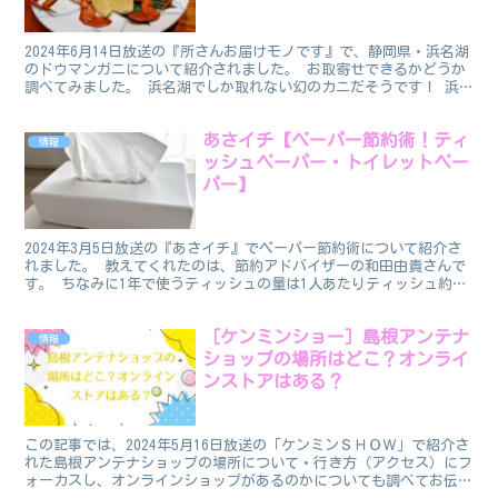
2024年6月14日放送の『所さんお届けモノです』で、静岡県・浜名湖
のドウマンガニについて紹介されました。 お取寄せできるかどうか
調べてみました。 浜名湖でしか取れない幻のカニだそうです！ 浜
名湖のドウマンガニのお取寄せ 調べてみたところ、...
あさイチ【ペーパー節約術！ティ
情報
ッシュペーパー・トイレットペー
パー】
2024年3月5日放送の『あさイチ』でペーパー節約術について紹介さ
れました。 教えてくれたのは、節約アドバイザーの和田由貴さんで
す。 ちなみに1年で使うティッシュの量は1人あたりティッシュ約17
箱分にもなるそうです！ ペーパー節約術 番組で...
［ケンミンショー］島根アンテナ
情報
ショップの場所はどこ？オンライ
ンストアはある？
この記事では、2024年5月16日放送の「ケンミンＳＨＯＷ」で紹介さ
れた島根アンテナショップの場所について・行き方（アクセス）にフ
ォーカスし、オンラインショップがあるのかについても調べてお伝え