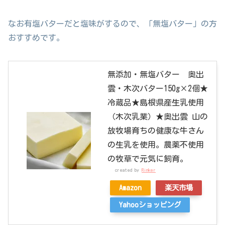
なお有塩バターだと塩味がするので、「無塩バター」の方
おすすめです。
無添加・無塩バター 奥出
雲・木次バター150g×2個★
冷蔵品★島根県産生乳使用
（木次乳業）★奥出雲 山の
放牧場育ちの健康な牛さん
の生乳を使用。農薬不使用
の牧草で元気に飼育。
created by
Rinker
Amazon
楽天市場
Yahooショッピング