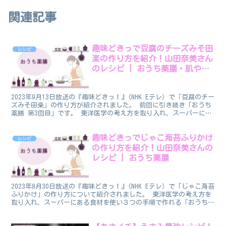
関連記事
趣味どきっで豆腐のチーズみそ田
レシピ
楽の作り方を紹介！山田奈美さん
のレシピ | おうち薬膳・肌や喉
にうるおいを
2023年9月13日放送の『趣味どきっ！』(NHK Eテレ）で「豆腐のチー
ズみそ田楽」の作り方が紹介されました。 前回に引き続き「おうち
薬膳 第3回目」です。 東洋医学の考え方を取り入れ、スーパーにあ
る食材を使い３つの手順で作れる「おうち薬...
趣味どきっでじゃこ海苔ふりかけ
レシピ
の作り方を紹介！山田奈美さんの
レシピ | おうち薬膳
2023年8月30日放送の『趣味どきっ！』(NHK Eテレ）で「じゃこ海苔
ふりかけ」の作り方について紹介されました。 東洋医学の考え方を
取り入れ、スーパーにある食材を使い３つの手順で作れる「おうち薬
膳」。 食養生で夏の疲れをリセットしましょ...