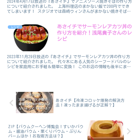
2024年4月17日放送の『あさイチ』でアニスソース焼きそばの作り方
について紹介されました。 上海料理店のまかない飯で200円ででき
てしまいます！ スタジオでは森崎ウィンさんがまかない焼きそばづ
くりに挑戦しました。
あさイチでサーモンレアカツ丼の
レシピ
作り方を紹介！浅尾貴子さんのレ
シピ
2023年11月29日放送の『あさイチ』でサーモンレアカツ丼の作り方
について紹介されました。 代々木にある人気のシーフードバルのレ
シピを家庭用にお手軽＆簡単に変換！ このお店の情報も後半にまと
めてあります。 この家庭用に変換したレシピを教え...
あさイチ【冷凍コロッケ爆発の解決方
法！凍ったまま揚げるが正解？】
ZIP【バウムクーヘン博覧会！すいかバウ
ム・醤油バウム・栗くりバウム・ぷりん
バームほか！お取寄方法は？】