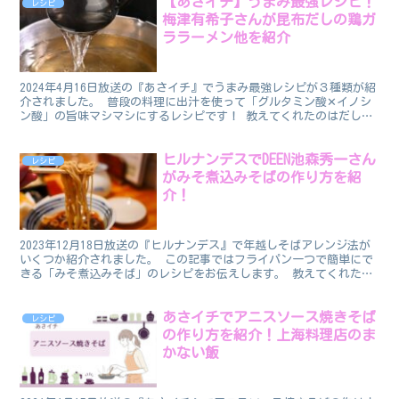
【あさイチ】うまみ最強レシピ！
レシピ
梅津有希子さんが昆布だしの鶏ガ
ララーメン他を紹介
2024年4月16日放送の『あさイチ』でうまみ最強レシピが３種類が紹
介されました。 普段の料理に出汁を使って「グルタミン酸✕イノシ
ン酸」の旨味マシマシにするレシピです！ 教えてくれたのはだし愛
好家でライターの梅津有希子さんです。 うまみ最強...
ヒルナンデスでDEEN池森秀一さん
レシピ
がみそ煮込みそばの作り方を紹
介！
2023年12月18日放送の『ヒルナンデス』で年越しそばアレンジ法が
いくつか紹介されました。 この記事ではフライパン一つで簡単にで
きる「みそ煮込みそば」のレシピをお伝えします。 教えてくれたの
はそば好きで有名なDEENの池森秀一（いけもりし...
あさイチでアニスソース焼きそば
レシピ
の作り方を紹介！上海料理店のま
かない飯