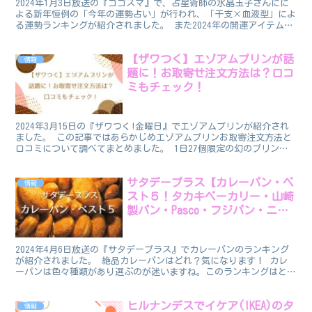
2024年1月3日放送の『ゴゴスマ』で、占星術師の水晶玉子さんにに
よる新年恒例の「今年の運勢占い」が行われ、「干支×血液型」によ
る運勢ランキングが紹介されました。 また2024年の開運アイテムも
紹介されたたので、あわせてまとめてお伝えしたい...
【ザワつく】エゾアムプリンが話
情報
題に！お取寄せ注文方法は？口コ
ミもチェック！
2024年3月15日の『ザワつく!金曜日』でエゾアムプリンが紹介され
ました。 この記事ではあらかじめエゾアムプリンお取寄注文方法と
口コミについて調べてまとめました。 1日27個限定の幻のプリンだ
そうですよ！ rakuten_design="...
サタデープラス【カレーパン・ベ
情報
スト５！タカキベーカリー・山崎
製パン・Pasco・フジパン・ニシ
カワ食品】
2024年4月6日放送の『サタデープラス』でカレーパンのランキング
が紹介されました。 絶品カレーパンはどれ？気になります！ カレ
ーパンは色々種類があり選ぶのが迷いますね。このランキングはとて
も参考になると思います。 rakuten_desi...
ヒルナンデスでイケア(IKEA)のタ
情報