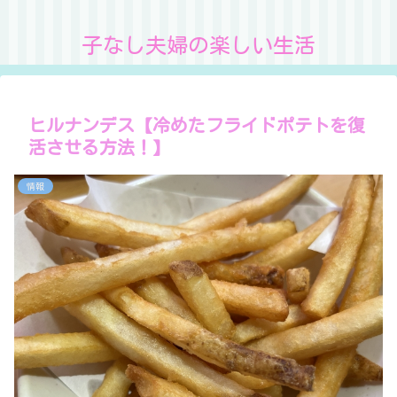
子なし夫婦の楽しい生活
ヒルナンデス【冷めたフライドポテトを復
活させる方法！】
情報