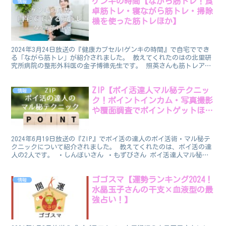
ゲンキの時間【ながら筋トレ！食
情報
卓筋トレ・寝ながら筋トレ・掃除
機を使った筋トレほか】
2024年3月24日放送の『健康カプセル!ゲンキの時間』で自宅ででき
る「ながら筋トレ」が紹介されました。 教えてくれたのはの北里研
究所病院の整形外科医の金子博徳先生です。 照英さんも筋トレアシ
スタントとして出演しました。 筋肉は放置している...
ZIP【ポイ活達人マル秘テクニッ
情報
ク！ポイントインカム・写真撮影
や覆面調査でポイントゲットほ
か】
2024年6月19日放送の『ZIP』でポイ活の達人のポイ活術・マル秘テ
クニックについて紹介されました。 教えてくれたのは、ポイ活の達
人の2人です。 ・しんぽいさん ・もずびさん ポイ活達人マル秘テ
クニック しんぽいさんともずびさんが教えてく...
ゴゴスマ【運勢ランキング2024！
情報
水晶玉子さんの干支×血液型の最
強占い！】