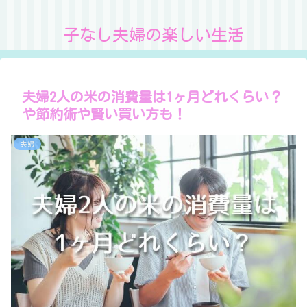
子なし夫婦の楽しい生活
夫婦2人の米の消費量は1ヶ月どれくらい？
や節約術や賢い買い方も！
夫婦