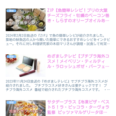
す。 近年、女性の健康をサポートするテクノロジー「フェム...
ZIP【魚簡単レシピ！ブリの大葉
情報
チーズフライ・牡蠣のベーコン巻
き・しらすのオリーブオイルあえ
他】
2024年2月2日放送の『ZIP』で魚の簡単レシピが紹介されました。
築地の鮮魚店の人から聞いた簡単にできるおすすめレシピをインタビ
ュー。それに対し料理研究家の木田マリさんが調理・試食して判定し
ました。 そして、番組が手軽さ・コスパ・味アレ...
めざましテレビ【プチプラ海外コ
情報
スメ！メイベリン・ティルティ
ル・ラロッシュポゼ・パーフェク
トダイアリー】
2023年11月24日放送の『めざましテレビ』でプチプラ海外コスメが
紹介されました。 プチプラコスメ好きさんは要チェックです！ プ
チプラ海外コスメ 番組で紹介されたプチプラ海外コスメです。 ・
メイベリンのリップ（アメリカ発） ・パーフェクト...
サタデープラス【冷凍ピザ・ベス
情報
ト５！ラ・ピッコラ・ターヴォラ
監修 ピッツァマルゲリータほ