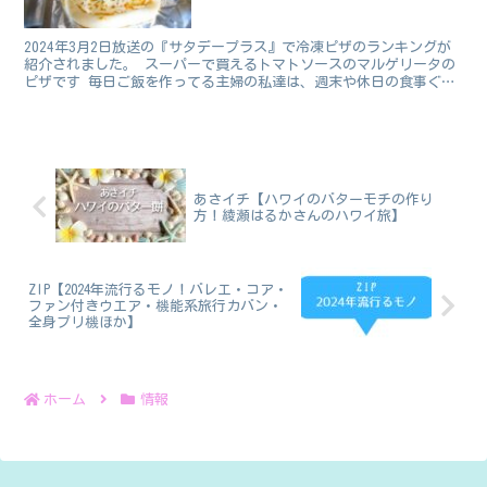
か】
2024年3月2日放送の『サタデープラス』で冷凍ピザのランキングが
紹介されました。 スーパーで買えるトマトソースのマルゲリータの
ピザです 毎日ご飯を作ってる主婦の私達は、週末や休日の食事ぐら
いは冷凍ピザで手軽に済ませたいですよね😅 冷凍ピザ...
あさイチ【ハワイのバターモチの作り
方！綾瀬はるかさんのハワイ旅】
ZIP【2024年流行るモノ！バレエ・コア・
ファン付きウエア・機能系旅行カバン・
全身プリ機ほか】
ホーム
情報