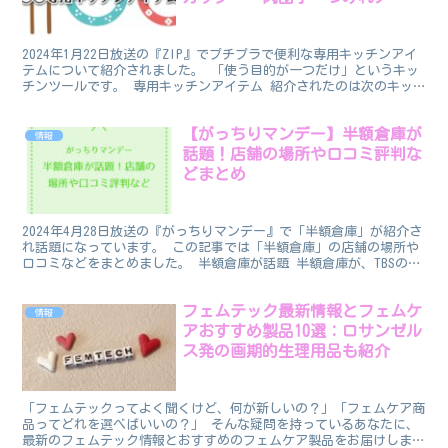
ー他】
2024年1月22日放送の『ZIP』でプチプラで便利な専用キッチンアイ
テムについて紹介されました。 「使う目的が一つだけ」というキッ
チンツールです。 専用キッチンアイテム 紹介されたのは次のキッ
チンアイテムです。 ・目玉焼きクッカー(3CO...
【がっちりマンデー】半額倉庫が
情報
話題！店舗の場所や口コミ評判な
どまとめ
2024年4月28日放送の『がっちりマンデー』で「半額倉庫」が紹介さ
れ話題になっています。 この記事では「半額倉庫」の店舗の場所や
口コミなどをまとめました。 半額倉庫が話題 半額倉庫が、TBSの
「がっちりマンデー」に出演します！ ロケだけ...
フェムテック最新情報とフェムケ
情報
アおすすめ製品10選：ロサンゼル
ス発の画期的生理用品も紹介
「フェムテックってよく聞くけど、何が新しいの？」「フェムケア商
品ってどれを選べばいいの？」 そんな疑問を持っているあなたに、
最新のフェムテック情報とおすすめのフェムケア製品をお届けしま