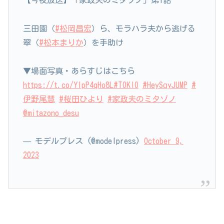
三田園（
#松岡昌宏
）ら、モラハラ夫から逃げる
翠（
#松本まりか
）を手助け
▼場面写真・あらすじはこちら
https://t.co/YlpP4qHo8L
#TOKIO
#HeySɑyJUMP
#
伊野尾慧
#桜田ひより
#家政夫のミタゾノ
@mitazono_desu
— モデルプレス (@modelpress)
October 9,
2023