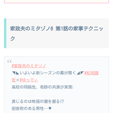
家政夫のミタゾノ6 第1話の家事テクニッ
ク
#家政夫のミタゾノ
◥◣いよいよ新シーズンの幕が開く◢◤
#松岡昌
宏
×
#ゆってぃ
高校の同級生、奇跡の共演が実現❕
演じるのは物語の鍵を握る⁉︎
田舎町のある男性…🌳