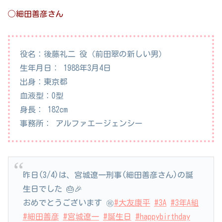
◯細田善彦さん
役名：後藤礼二 役（前田翠の新しい男）
生年月日： 1988年3月4日
出身：東京都
血液型：O型
身長： 182cm
事務所： アルファエージェンシー
昨日(3/4)は、宮城遼一刑事(細田善彦さん)の誕
生日でした 🎂🎉
おめでとうございます ㊗️
#大友康平
#3A
#3年A組
#細田善彦
#宮城遼一
#誕生日
#happybirthday