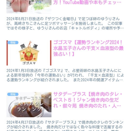
方！YouTube動画や本もチェッ
ク！】
2024年6月21日放送の『ザワつく金曜日』で足つぼ師のゆうりさん
が、高嶋さちこさんに足ツボマッサージを施術しました。 この記事
ではその様子と、ゆうりさんのお店「キャトルボディ」の場所や予約
方法、またゆうりさんのマッサージのやり方が知れるY...
ゴゴスマ【運勢ランキング2024！
情報
水晶玉子さんの干支×血液型の最
強占い！】
2024年1月3日放送の『ゴゴスマ』で、占星術師の水晶玉子さんにに
よる新年恒例の「今年の運勢占い」が行われ、「干支×血液型」によ
る運勢ランキングが紹介されました。 また2024年の開運アイテムも
紹介されたたので、あわせてまとめてお伝えしたい...
サタデープラス【焼き肉のタレ・
情報
ベスト５！ジャン焼き肉の生だ
れ・叙々苑 焼き肉のたれ・人形
町今半焼き肉のたれ他
2024年4月27日放送の『サタデープラス』で焼き肉のタレのランキン
グが紹介されました。 焼き肉だけではなく色々な料理で活躍するの