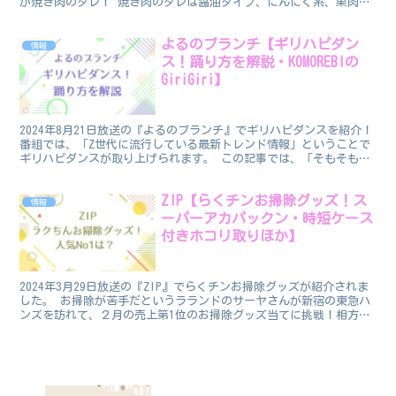
が焼き肉のタレ！ 焼き肉のタレは醤油タイプ、にんにく系、果肉入
りなど色々種類があり、選ぶのを迷いますね。このラ...
よるのブランチ【ギリハピダン
情報
ス！踊り方を解説・KOMOREBIの
GiriGiri】
2024年8月21日放送の『よるのブランチ』でギリハピダンスを紹介！
番組では、「Z世代に流行している最新トレンド情報」ということで
ギリハピダンスが取り上げられます。 この記事では、「そもそもギ
リハピダンスって何？」という方のためにギリハピ...
ZIP【らくチンお掃除グッズ！ス
情報
ーパーアカパックン・時短ケース
付きホコリ取りほか】
2024年3月29日放送の『ZIP』でらくチンお掃除グッズが紹介されま
した。 お掃除が苦手だというラランドのサーヤさんが新宿の東急ハ
ンズを訪れて、２月の売上第1位のお掃除グッズ当てに挑戦！相方の
西田さんもフォロー。 バイヤーの高橋綾子さんが...