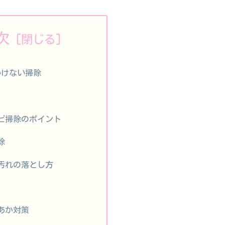
次
いけない掃除
ビ掃除のポイント
除
汚れの落とし方
あか対策