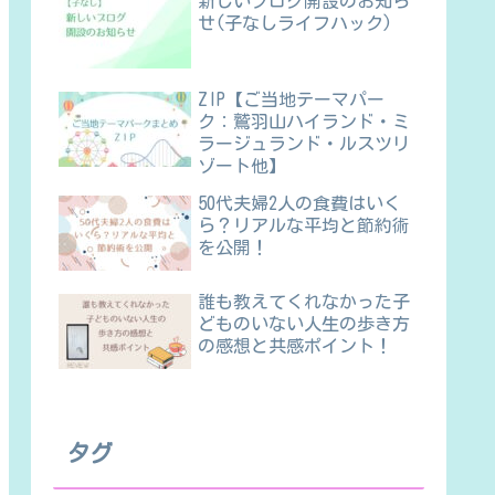
新しいブログ開設のお知ら
せ(子なしライフハック)
ZIP【ご当地テーマパー
ク：鷲羽山ハイランド・ミ
ラージュランド・ルスツリ
ゾート他】
50代夫婦2人の食費はいく
ら？リアルな平均と節約術
を公開！
誰も教えてくれなかった子
どものいない人生の歩き方
の感想と共感ポイント！
タグ