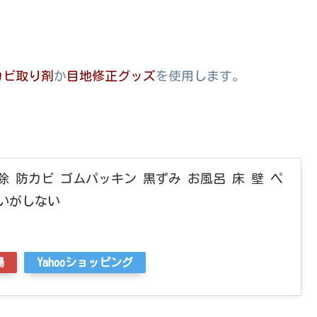
カビ取り剤
か
目地修正グッズ
を使用します。
 防カビ ゴムパッキン 黒ずみ お風呂 床 壁 ペ
いがしない
場
Yahooショッピング