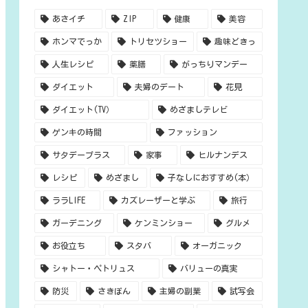
あさイチ
ZIP
健康
美容
ホンマでっか
トリセツショー
趣味どきっ
人生レシピ
薬膳
がっちりマンデー
ダイエット
夫婦のデート
花見
ダイエット(TV）
めざましテレビ
ゲンキの時間
ファッション
サタデープラス
家事
ヒルナンデス
レシピ
めざまし
子なしにおすすめ(本）
ララLIFE
カズレーザーと学ぶ
旅行
ガーデニング
ケンミンショー
グルメ
お役立ち
スタバ
オーガニック
シャトー・ペトリュス
バリューの真実
防災
さきぽん
主婦の副業
試写会