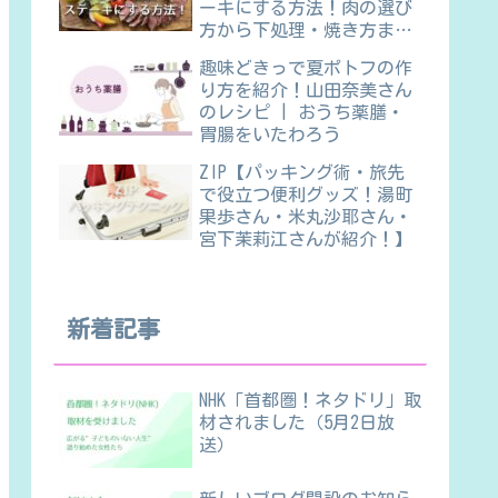
ーキにする方法！肉の選び
方から下処理・焼き方ま
で】
趣味どきっで夏ポトフの作
り方を紹介！山田奈美さん
のレシピ | おうち薬膳・
胃腸をいたわろう
ZIP【パッキング術・旅先
で役立つ便利グッズ！湯町
果歩さん・米丸沙耶さん・
宮下茉莉江さんが紹介！】
新着記事
NHK「首都圏！ネタドリ」取
材されました（5月2日放
送）