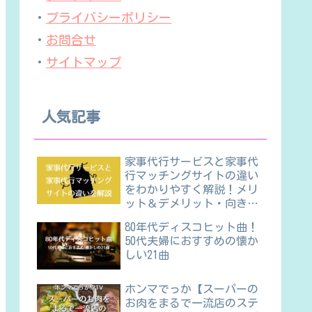
・
プライバシーポリシー
・
お問合せ
・
サイトマップ
人気記事
家事代行サービスと家事代
行マッチングサイトの違い
をわかりやすく解説！メリ
ット＆デメリット・向き不
向きほか
80年代ディスコヒット曲！
50代夫婦におすすめの懐か
しい21曲
ホンマでっか【スーパーの
お肉をまるで一流店のステ