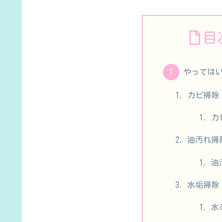
目
やっては
カビ掃除
カ
油汚れ掃
油
水垢掃除
水