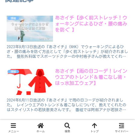
あさイチ【歩く前ストレッチ！ウ
情報
ォーキングによるひざ・腰の痛み
を防ぐ 】
2023年9月13日放送の『あさイチ』(NHK）でウォーキングによるひ
ざ・腰の痛みを防ぐ方法として「歩く前ストレッチ」が紹介されまし
た。 整形外科医でスポーツドクターの中村格子さんが教えてくれま
した。 歩く前ストレッチ ウォーキングでひざや...
あさイチ【雨の日コーデ！レイン
情報
ウエアのトレンド＆着こなし術・
はっ水加工ウェア】
2024年6月11日放送の『あさイチ』で雨の日コーデが紹介されまし
た。 レインウエアのトレンド＆着こなしについて、教えてくれたの
はスタイリストの若狭恵美さんです。 番組では阿部アナが若狭さん
と一緒に豊洲にあるショッピングモールを訪れて、雨の...
ひるおび【AI測定＆最新肌ケア！
情報
皮膚科医の友利新さんがアドバイ
メニュー
ホーム
検索
トップ
サイドバー