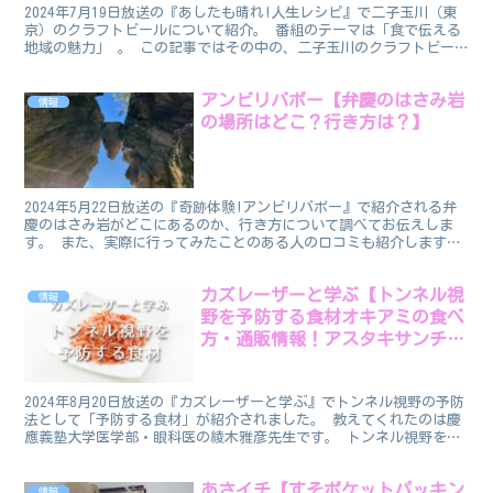
2024年7月19日放送の『あしたも晴れ!人生レシピ』で二子玉川（東
京）のクラフトビールについて紹介。 番組のテーマは「食で伝える
地域の魅力」 。 この記事ではその中の、二子玉川のクラフトビー
ルについて焦点を当て、クラフトビールが飲める場...
アンビリバボー【弁慶のはさみ岩
情報
の場所はどこ？行き方は？】
2024年5月22日放送の『奇跡体験!アンビリバボー』で紹介される弁
慶のはさみ岩がどこにあるのか、行き方について調べてお伝えしま
す。 また、実際に行ってみたことのある人の口コミも紹介します。
弁慶のはさみ岩の場所 佐渡相川弁慶のはさみ岩。#...
カズレーザーと学ぶ【トンネル視
情報
野を予防する食材オキアミの食べ
方・通販情報！アスタキサンチン
&抗酸化作用】
2024年8月20日放送の『カズレーザーと学ぶ』でトンネル視野の予防
法として「予防する食材」が紹介されました。 教えてくれたのは慶
應義塾大学医学部・眼科医の綾木雅彦先生です。 トンネル視野を予
防する食材 トンネル視野の予防に効果的な食材は、...
あさイチ【すそポケットパッキン
情報