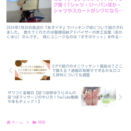
グ術！Tシャツ・ジーパンほか・
シャツやスカートがシワにならな
いワザも】
2024年7月30日放送の『あさイチ』でパッキング術について紹介され
ました。 教えてくれたのは整理収納アドバイザーの赤工友里（あか
くゆり）さんです。 特にユニークなのは「すそポケット」を作るや
り方！ 夏の家族旅行。おみやげをたくさん買いすぎ...
ZIPで紹介のオニワッサン！値段は？どこ
で買える？通販お取寄せできるか＆口コ
ミ評判についても調査
ザワつく金曜日【足つぼ師ゆうりさんの
足つぼマッサージのやり方！YouTube動画
や本もチェック！】
ホーム
情報