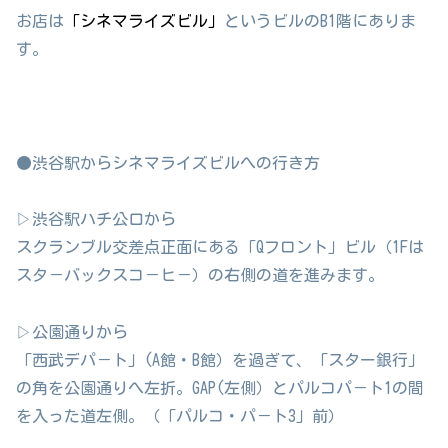
お店は
「シネマライズビル」
というビルのB1階にありま
す。
●渋谷駅からシネマライズビルへの行き方
▷渋谷駅ハチ公口から
スクランブル交差点正面にある「Qフロント」ビル（1Fは
スタ－バックスコ－ヒ－）の右側の道を進みます。
▷公園通りから
「西武デパ－ト」(A館・B館）を過ぎて、「スター銀行」
の角を公園通りへ左折。GAP(左側）とパルコパ－ト1の間
を入った道左側。（「パルコ・パ－ト3」前）