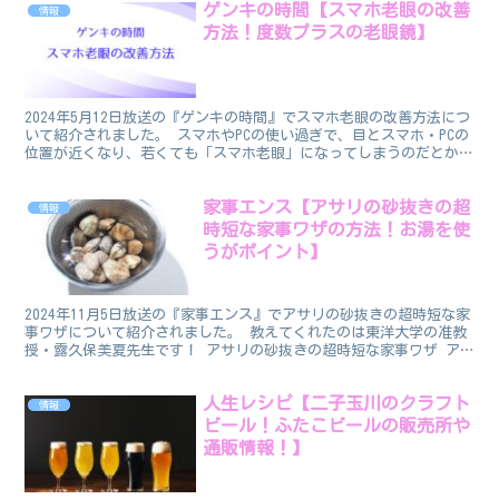
ゲンキの時間【スマホ老眼の改善
情報
方法！度数プラスの老眼鏡】
2024年5月12日放送の『ゲンキの時間』でスマホ老眼の改善方法につ
いて紹介されました。 スマホやPCの使い過ぎで、目とスマホ・PCの
位置が近くなり、若くても「スマホ老眼」になってしまうのだとか！
教えてくれたのは二本松眼科病院 副院長 医...
家事エンス【アサリの砂抜きの超
情報
時短な家事ワザの方法！お湯を使
うがポイント】
2024年11月5日放送の『家事エンス』でアサリの砂抜きの超時短な家
事ワザについて紹介されました。 教えてくれたのは東洋大学の准教
授・露久保美夏先生です！ アサリの砂抜きの超時短な家事ワザ ア
サリの砂抜きを時短でやるにはお湯を使います。 通...
人生レシピ【二子玉川のクラフト
情報
ビール！ふたこビールの販売所や
通販情報！】