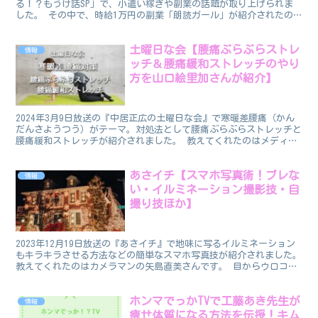
る！？もうけ話SP」で、小遣い稼ぎや副業の話題が取り上げられま
した。 その中で、時給1万円の副業「朗読ガール」が紹介されたの
で、情報をまとめました。 朗読ガール 番組に出演し...
土曜日な会【腰痛ぶらぶらストレ
情報
ッチ＆腰痛緩和ストレッチのやり
方を山口絵里加さんが紹介】
2024年3月9日放送の『中居正広の土曜日な会』で寒暖差腰痛（かん
だんさようつう）がテーマ。対処法として腰痛ぶらぶらストレッチと
腰痛緩和ストレッチが紹介されました。 教えてくれたのはメディカ
ルフィットトレーナーの山口絵里加さんです。 山口絵...
あさイチ【スマホ写真術！ブレな
情報
い・イルミネーション撮影技・自
撮り技ほか】
2023年12月19日放送の『あさイチ』で地味に写るイルミネーション
もキラキラさせる方法などの簡単なスマホ写真技が紹介されました。
教えてくれたのはカメラマンの矢島直美さんです。 目からウロコの
スマホ写真術です！ スマホ写真術 番組で紹介さ...
ホンマでっかTVで工藤あき先生が
情報
痩せ体質になる方法を伝授！キム