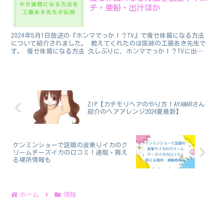
チ・亜鉛・出汁ほか
2024年5月1日放送の『ホンマでっか！？TV』で痩せ体質になる方法
について紹介されました。 教えてくれたのは医師の工藤あき先生で
す。 痩せ体質になる方法 久しぶりに、ホンマでっか！？TVに出演
させていただきます￼ 5/1（水）21時からで...
ZIP【カチモリヘアのやり方！AYAMARさん
紹介のヘアアレンジ2024夏最新】
ケンミンショーで話題の波乗りイカのク
リームチーズイカの口コミ！通販・買え
る場所情報も
ホーム
情報