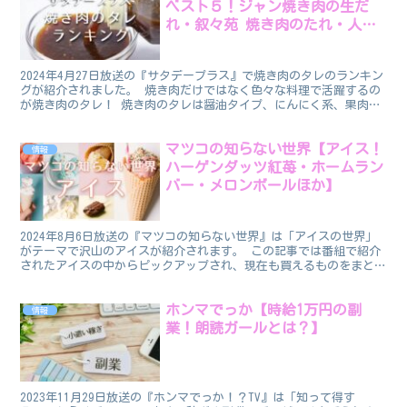
ベスト５！ジャン焼き肉の生だ
れ・叙々苑 焼き肉のたれ・人形
町今半焼き肉のたれ他
2024年4月27日放送の『サタデープラス』で焼き肉のタレのランキン
グが紹介されました。 焼き肉だけではなく色々な料理で活躍するの
が焼き肉のタレ！ 焼き肉のタレは醤油タイプ、にんにく系、果肉入
りなど色々種類があり、選ぶのを迷いますね。このラ...
マツコの知らない世界【アイス！
情報
ハーゲンダッツ紅苺・ホームラン
バー・メロンボールほか】
2024年8月6日放送の『マツコの知らない世界』は「アイスの世界」
がテーマで沢山のアイスが紹介されます。 この記事では番組で紹介
されたアイスの中からピックアップされ、現在も買えるものをまとめ
ました。 アイス ご視聴ありがとうございました‼️...
ホンマでっか【時給1万円の副
情報
業！朗読ガールとは？】
2023年11月29日放送の『ホンマでっか！？TV』は「知って得す