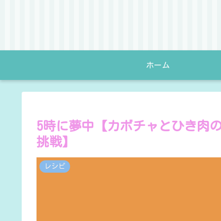
ホーム
5時に夢中【カボチャとひき肉
挑戦】
レシピ