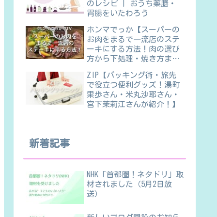
のレシピ | おうち薬膳・
胃腸をいたわろう
ホンマでっか【スーパーの
お肉をまるで一流店のステ
ーキにする方法！肉の選び
方から下処理・焼き方ま
で】
ZIP【パッキング術・旅先
で役立つ便利グッズ！湯町
果歩さん・米丸沙耶さん・
宮下茉莉江さんが紹介！】
新着記事
NHK「首都圏！ネタドリ」取
材されました（5月2日放
送）