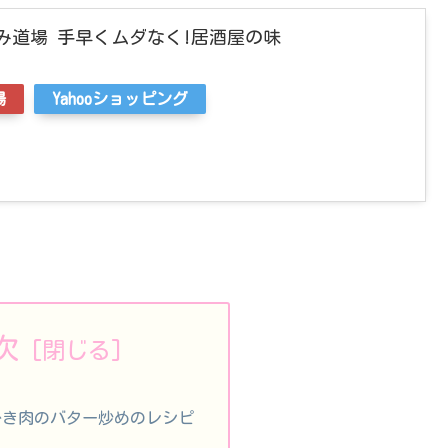
み道場 手早くムダなく!居酒屋の味
場
Yahooショッピング
次
ひき肉のバター炒めのレシピ