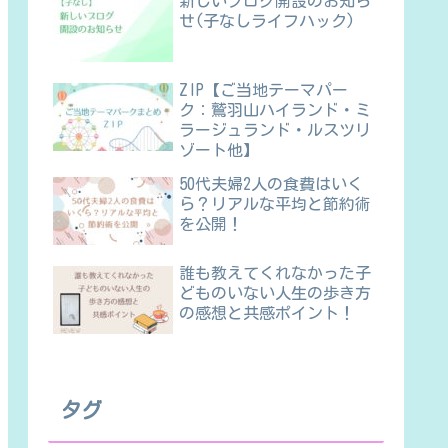
新しいブログ開設のお知ら
せ(子なしライフハック)
ZIP【ご当地テーマパー
ク：鷲羽山ハイランド・ミ
ラージュランド・ルスツリ
ゾート他】
50代夫婦2人の食費はいく
ら？リアルな平均と節約術
を公開！
誰も教えてくれなかった子
どものいない人生の歩き方
の感想と共感ポイント！
タグ