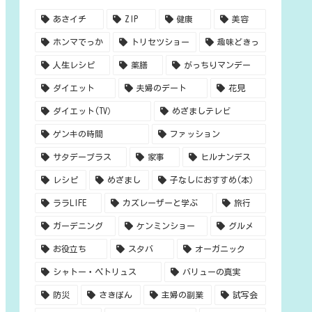
あさイチ
ZIP
健康
美容
ホンマでっか
トリセツショー
趣味どきっ
人生レシピ
薬膳
がっちりマンデー
ダイエット
夫婦のデート
花見
ダイエット(TV）
めざましテレビ
ゲンキの時間
ファッション
サタデープラス
家事
ヒルナンデス
レシピ
めざまし
子なしにおすすめ(本）
ララLIFE
カズレーザーと学ぶ
旅行
ガーデニング
ケンミンショー
グルメ
お役立ち
スタバ
オーガニック
シャトー・ペトリュス
バリューの真実
防災
さきぽん
主婦の副業
試写会