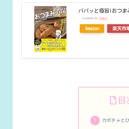
パパッと極旨!おつま
created by
Rinker
Amazon
楽天市
目
カボチャと