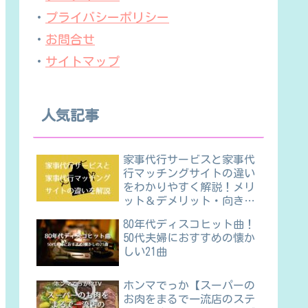
・
プライバシーポリシー
・
お問合せ
・
サイトマップ
人気記事
家事代行サービスと家事代
行マッチングサイトの違い
をわかりやすく解説！メリ
ット＆デメリット・向き不
向きほか
80年代ディスコヒット曲！
50代夫婦におすすめの懐か
しい21曲
ホンマでっか【スーパーの
お肉をまるで一流店のステ