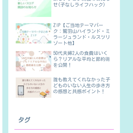
せ(子なしライフハック)
ZIP【ご当地テーマパー
ク：鷲羽山ハイランド・ミ
ラージュランド・ルスツリ
ゾート他】
50代夫婦2人の食費はいく
ら？リアルな平均と節約術
を公開！
誰も教えてくれなかった子
どものいない人生の歩き方
の感想と共感ポイント！
タグ