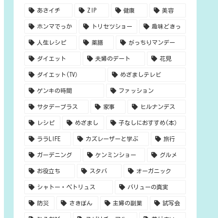
あさイチ
ZIP
健康
美容
ホンマでっか
トリセツショー
趣味どきっ
人生レシピ
薬膳
がっちりマンデー
ダイエット
夫婦のデート
花見
ダイエット(TV）
めざましテレビ
ゲンキの時間
ファッション
サタデープラス
家事
ヒルナンデス
レシピ
めざまし
子なしにおすすめ(本）
ララLIFE
カズレーザーと学ぶ
旅行
ガーデニング
ケンミンショー
グルメ
お役立ち
スタバ
オーガニック
シャトー・ペトリュス
バリューの真実
防災
さきぽん
主婦の副業
試写会