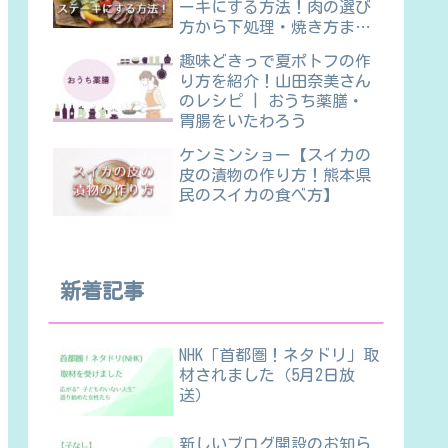
ーキにする方法！肉の選び
方から下処理・焼き方ま
で】
趣味どきっで夏ポトフの作
り方を紹介！山田奈美さん
のレシピ | おうち薬膳・
胃腸をいたわろう
ケンミンショー【スイカの
皮の漬物の作り方！熊本県
民のスイカの食べ方】
新着記事
NHK「首都圏！ネタドリ」取
材されました（5月2日放
送）
新しいブログ開設のお知ら