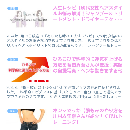
人生レシピ【50代女性ヘアスタイ
情報
ルお悩み解消！シャンプー＆トリ
ートメント・ドライヤーテク・ブ
ラッシング】
2024年1月12日放送の『あしたも晴れ！人生レシピ』で50代女性のヘ
アスタイルのお悩み解消を教えてくれました。 教えてくれたのはカ
リスマヘアスタイリストの野沢道生さんです。 シャンプー＆トリー
トメントの仕方からツヤを出しやすくするブローの...
ひるおびで科学的に運気を上げる
情報
方法を堀田秀吾さんが伝授！笑顔
の自撮写真・ヘンな動きをする他
2025年1月8日放送の『ひるおび』で運気アップの方法が紹介されま
した。 科学的エビデンスに基づいたもので、自分の意志で運気アッ
プできるもの７つです。 明治大学教授の堀田秀吾（ほったしゅう
ご）さんが伝授してくれました。 科学的に運気を上げる...
ホンマでっか【腸もみのやり方を
情報
川村衣里奈さんが紹介！くびれト
レーニング】