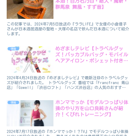
本酒！百万石乃白・結人・魔斬・
群馬泉 舞風・すず音】
この記事では、2024年7月5日放送の『ララLIFE』で女優の小倉優子
さんが日本酒居酒屋の聖地・大塚の名店で飲んだ日本酒について紹介
します。
めざましテレビ【トラベルグッ
情報
ズ！パッカブルバッグ・モバイル
ヘアアイロン・ポシェット付き折
りたたみ傘ほか】
2024年4月24日放送の『めざましテレビ』で最新注目のトラベルグッ
ズが紹介されました。 トラベルグッズ 番組では「Francfranc 青山
店」「Gowell」「渋谷ロフト」「ハンズ渋谷店」の人気のおすすめ
トラベルグッズを紹介しました。 ...
ホンマでっか【モデルつっぱり体
情報
操のやり方を山口良純さんが紹
介！くびれトレーニング】
2024年7月17日放送の『ホンマでっか！？TV』でモデルつっぱり体操