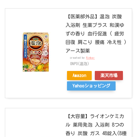
【医薬部外品】温泡 炭酸
入浴剤 生薬プラス 和漢ゆ
ずの香り 血行促進 ( 疲労
回復 肩こり 腰痛 冷え性 )
アース製薬
created by
Rinker
ONPO(温泡)
Amazon
楽天市場
Yahooショッピング
【大容量】ライオンケミカ
ル 薬用発泡 入浴剤 8つの
香り 炭酸 ガス 48錠入(8種