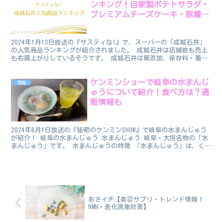
ンキング！自家製ポテトサラダ・
プレミアムチーズケーキ・豚饅ほ
か】
2024年1月13日放送の『サスティな!』で、スーパーの「成城石井」
の人気商品ランキングが紹介されました。 成城石井は店舗数も売上
も右肩上がりしているそうです。 成城石井は無添加、保存料・着色
料不使用のものが多いのが特徴ですね。 「成城石井...
ケンミンショーで岐阜の水まんじ
情報
ゅうについて紹介！食べ方は？通
販情報も
2024年8月1日放送の『秘密のケンミンSHOW』で岐阜の水まんじゅう
が紹介！ 岐阜の水まんじゅう 水まんじゅう 岐阜・大垣名物の「水
まんじゅう」です。 水まんじゅうの特徴 「水まんじゅう」は、く
ず粉とわらび粉で作られた生地であんを包み、井...
あさイチ【美容サプリ・トレンド情報！
NMN・老化現象対策】