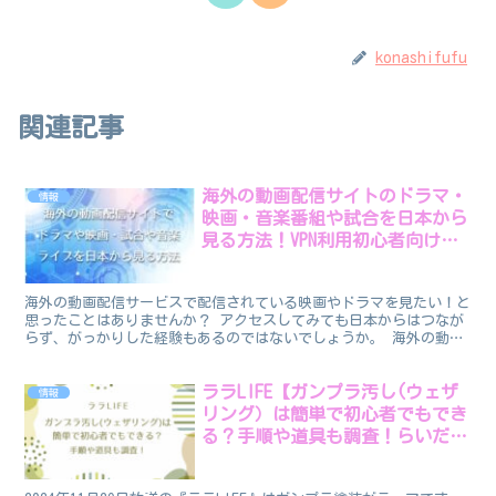
konashifufu
関連記事
海外の動画配信サイトのドラマ・
情報
映画・音楽番組や試合を日本から
見る方法！VPN利用初心者向け解
説
海外の動画配信サービスで配信されている映画やドラマを見たい！と
思ったことはありませんか？ アクセスしてみても日本からはつなが
らず、がっかりした経験もあるのではないでしょうか。 海外の動画
やライブ配信を日本から視聴するためにはいくつか方法があ...
ララLIFE【ガンプラ汚し(ウェザ
情報
リング）は簡単で初心者でもでき
る？手順や道具も調査！らいだ〜
Joe】