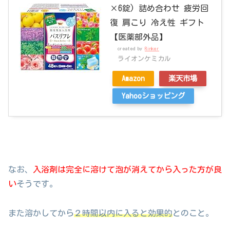
×6錠) 詰め合わせ 疲労回
復 肩こり 冷え性 ギフト
【医薬部外品】
created by
Rinker
ライオンケミカル
Amazon
楽天市場
Yahooショッピング
なお、
入浴剤は完全に溶けて泡が消えてから入った方が良
い
そうです。
また溶かしてから
２時間以内に入ると効果的
とのこと。