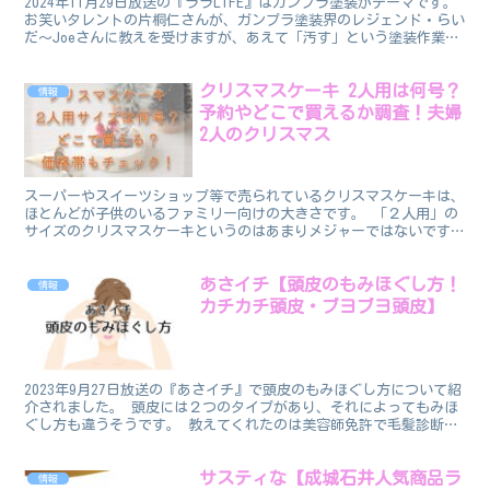
2024年11月29日放送の『ララLIFE』はガンプラ塗装がテーマです。
お笑いタレントの片桐仁さんが、ガンプラ塗装界のレジェンド・らい
だ〜Joeさんに教えを受けますが、あえて「汚す」という塗装作業を
行います。 そこでこの記事では、カンプラ...
クリスマスケーキ 2人用は何号？
情報
予約やどこで買えるか調査！夫婦
2人のクリスマス
スーパーやスイーツショップ等で売られているクリスマスケーキは、
ほとんどが子供のいるファミリー向けの大きさです。 「２人用」の
サイズのクリスマスケーキというのはあまりメジャーではないです
ね。 この記事では、夫婦２人用のクリスマスケーキ につい...
あさイチ【頭皮のもみほぐし方！
情報
カチカチ頭皮・ブヨブヨ頭皮】
2023年9月27日放送の『あさイチ』で頭皮のもみほぐし方について紹
介されました。 頭皮には２つのタイプがあり、それによってもみほ
ぐし方も違うそうです。 教えてくれたのは美容師免許で毛髪診断士
の本山典子さんです。 頭皮のもみほぐし方 頭皮の...
サスティな【成城石井人気商品ラ
情報