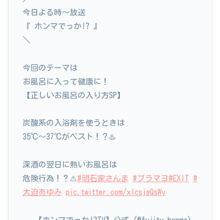
今日よる時～放送
『 ホンマでっか!? 』
＼
今回のテーマは
お風呂に入って健康に！
【正しいお風呂の入り方SP】
炭酸系の入浴剤を使うときは
35℃〜37℃がベスト！？♨️
深酒の翌日に熱いお風呂は
危険行為！？⚠️
#明石家さんま
#ブラマヨ
#EXIT
#
大迫あゆみ
pic.twitter.com/xIcsjgQsWv
— 【ホンマでっか!?TV】公式 (@fujitv_honma)