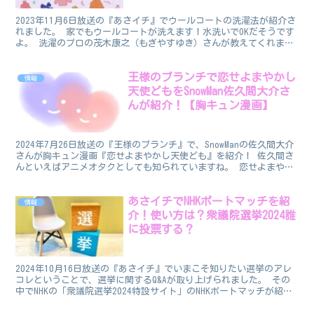
2023年11月6日放送の『あさイチ』でウールコートの洗濯法が紹介さ
れました。 家でもウールコートが洗えます！水洗いでOKだそうです
よ。 洗濯のプロの茂木康之（もぎやすゆき）さんが教えてくれまし
た。 クリーニングに出さないで済むなら節約にな...
王様のブランチで恋せよまやかし
情報
天使どもをSnowMan佐久間大介さ
んが紹介！【胸キュン漫画】
2024年7月26日放送の『王様のブランチ』で、SnowManの佐久間大介
さんが胸キュン漫画『恋せよまやかし天使ども』を紹介！ 佐久間さ
んといえばアニメオタクとしても知られていますね。 恋せよまやか
し天使ども タイトル：恋せよまやかし天使ど...
あさイチでNHKボートマッチを紹
情報
介！使い方は？衆議院選挙2024誰
に投票する？
2024年10月16日放送の『あさイチ』でいまこそ知りたい選挙のアレ
コレということで、選挙に関するQ&Aが取り上げられました。 その
中でNHKの「衆議院選挙2024特設サイト」のNHKボートマッチが紹介
されました。 今回の選挙で誰に投票した...