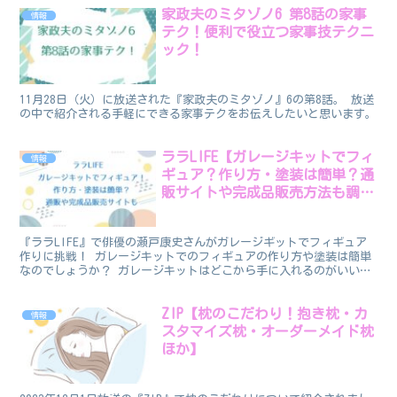
家政夫のミタゾノ6 第8話の家事
情報
テク！便利で役立つ家事技テクニ
ック！
11月28日（火）に放送された『家政夫のミタゾノ』6の第8話。 放送
の中で紹介される手軽にできる家事テクをお伝えしたいと思います。
ララLIFE【ガレージキットでフィ
情報
ギュア？作り方・塗装は簡単？通
販サイトや完成品販売方法も調
査！】
『ララLIFE』で俳優の瀬戸康史さんがガレージギットでフィギュア
作りに挑戦！ ガレージキットでのフィギュアの作り方や塗装は簡単
なのでしょうか？ ガレージキットはどこから手に入れるのがいいの
でしょうか。 また、作ったフィギュアを販売することも...
ZIP【枕のこだわり！抱き枕・カ
情報
スタマイズ枕・オーダーメイド枕
ほか】