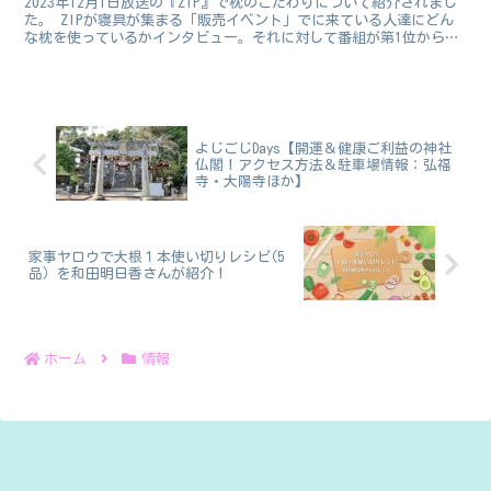
2023年12月1日放送の『ZIP』で枕のこだわりについて紹介されまし
た。 ZIPが寝具が集まる「販売イベント」でに来ている人達にどん
な枕を使っているかインタビュー。それに対して番組が第1位から第
4位までランキングをつけました。 専門家のア...
よじごじDays【開運＆健康ご利益の神社
仏閣！アクセス方法＆駐車場情報：弘福
寺・大陽寺ほか】
家事ヤロウで大根１本使い切りレシピ(5
品）を和田明日香さんが紹介！
ホーム
情報