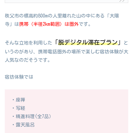
秩父市の標高約800mの人里離れた山の中にある「大陽
寺」は
携帯（半径2km範囲）は圏外
です。
「
脱デジタル滞在プラン
」
そんな立地を利用した
と
いうのがあり、携帯電話圏外の場所で楽しむ宿坊体験が大
人気なのだそうです。
宿坊体験では
・座禅
・写経
・精進料理(全7品）
・露天風呂