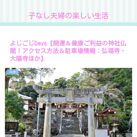
子なし夫婦の楽しい生活
よじごじDays【開運＆健康ご利益の神社仏
閣！アクセス方法＆駐車場情報：弘福寺・
大陽寺ほか】
情報