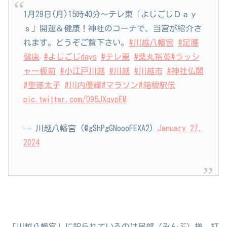
1月29日(月)15時40分〜テレ東「よじごじＤａｙ
ｓ」開運＆健康！神社のコーナで、当宮が紹介さ
れます。どうぞご覧下さい。
#川越八幡宮
#足腰
健康
#よじごじdays
#テレ東
#薬丸裕英
#ラッシ
ャー板前
#小江戸川越
#川越
#川越市
#神社仏閣
#聖徳太子
#川内優輝
#マラソン
#箱根駅伝️
pic.twitter.com/O95JXqypEM
— 川越八幡宮 (@gShPgGNoooFEXA2)
January 27,
2024
「川越八幡宮」に祀られているのは民部（みんぶ）様。打