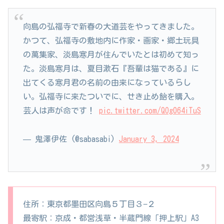
向島の弘福寺で新春の大道芸をやってきました。
かつて、弘福寺の敷地内に作家・画家・郷土玩具
の萬集家、淡島寒月が住んでいたとは初めて知っ
た。淡島寒月は、夏目漱石『吾輩は猫である』に
出てくる寒月君の名前の由来になっているらし
い。弘福寺に来たついでに、せき止め飴を購入。
芸人は声が命です！
pic.twitter.com/QOg064iTuS
— 鬼澤伊佐 (@sabasabi)
January 3, 2024
住所：東京都墨田区向島５丁目３−２
最寄駅：京成・都営浅草・半蔵門線「押上駅」A3