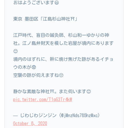
おはようございます😃
東京 墨田区「江島杉山神社⛩」
江戸時代、盲目の鍼灸師、杉山和一ゆかりの神
社。江ノ島弁財天を模した岩屋が境内にあります
😊
境内のはずれに、幹に焼け焦げた跡があるイチョ
ウの木が😨
空襲の跡が伺えますね😔
静かな素敵な神社⛩。また伺います😊
pic.twitter.com/T1qG3Tr4kW
— じわじわジンジン (@jMnzNds785hzMxc)
October 8, 2020