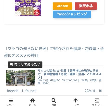
Amazon
楽天市場
Yahooショッピング
「マツコの知らない世界」で紹介された健康・恋愛運・金
運にオススメの神社
マツコの知らない世界【開運神社の場所＆行き
方・駐車場情報！恋愛・健康・金運ごとのオスス
メ】
2024年1月16日放送の『マツコの知らない世界』で恋愛・健
康・金運ご...
konashi-life.net
2024.01.16
メニュー
ホーム
検索
トップ
サイドバー