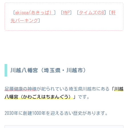
［
akippa(あきっぱ!
］［
特P
］［
タイムズのB
]［
軒
先パーキング
］
川越八幡宮（埼玉県・川越市）
足腰健康の神様
が祀られている埼玉県川越市にある
「
川越
八幡宮（かわごえはちまんぐう）
」
です。
2030年に創建1000年を迎える古い歴史があります。