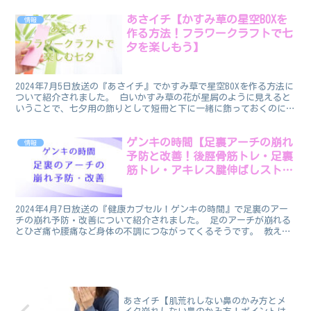
あさイチ【かすみ草の星空BOXを
情報
作る方法！フラワークラフトで七
夕を楽しもう】
2024年7月5日放送の『あさイチ』でかすみ草で星空BOXを作る方法に
ついて紹介されました。 白いかすみ草の花が星屑のように見えると
いうことで、七夕用の飾りとして短冊と下に一緒に飾っておくのには
ぴったりです。 ７月７日はかすみ草の日なのだそ...
ゲンキの時間【足裏アーチの崩れ
情報
予防と改善！後脛骨筋トレ・足裏
筋トレ・アキレス腱伸ばしストレ
ッチ】
2024年4月7日放送の『健康カプセル！ゲンキの時間』で足裏のアー
チの崩れ予防・改善について紹介されました。 足のアーチが崩れる
とひざ痛や腰痛など身体の不調につながってくるそうです。 教えて
くれたのは足のクリニック表参道院長で医学博士の桑原...
あさイチ【肌荒れしない鼻のかみ方とメ