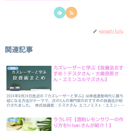
konashifufu
関連記事
カズレーザーと学ぶ【投資法おす
情報
すめ！テスタさん・大槻奈那さ
ん・エミンユルマズさん】
2024年9月24日放送の『カズレーザーと学ぶ』は株価激動時代に勝ち
組になる方法がテーマで、次の3人の専門家のおすすめの投資法が紹
介されました。 株式投資家：テスタさん エコノミスト：エミン・
ユルマズさん 名古屋商科大学大学院教授：大槻奈那...
ララLIFE【酒粕レモンサワーの作
情報
り方をhitomiさんが紹介！】