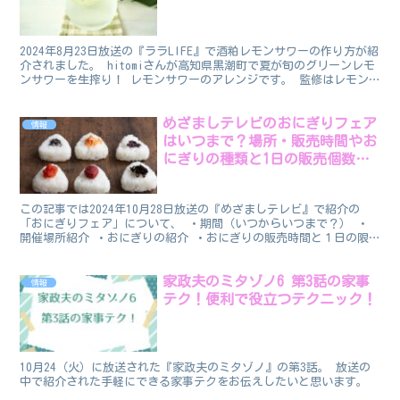
2024年8月23日放送の『ララLIFE』で酒粕レモンサワーの作り方が紹
介されました。 hitomiさんが高知県黒潮町で夏が旬のグリーンレモ
ンサワーを生搾り！ レモンサワーのアレンジです。 監修はレモン
ザムライの鈴木慶洋さんです。 酒粕レモ...
めざましテレビのおにぎりフェア
情報
はいつまで？場所・販売時間やお
にぎりの種類と1日の販売個数を
調査！】
この記事では2024年10月28日放送の『めざましテレビ』で紹介の
「おにぎりフェア」について、 ・期間（いつからいつまで？） ・
開催場所紹介 ・おにぎりの紹介 ・おにぎりの販売時間と１日の限
定販売個数 の4点について調査してお伝えしたいと思...
家政夫のミタゾノ6 第3話の家事
情報
テク！便利で役立つテクニック！
10月24（火）に放送された『家政夫のミタゾノ』の第3話。 放送の
中で紹介された手軽にできる家事テクをお伝えしたいと思います。