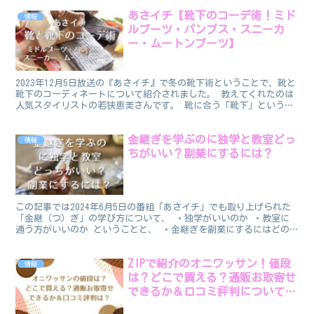
あさイチ【靴下のコーデ術！ミド
情報
ルブーツ・パンプス・スニーカ
ー・ムートンブーツ】
2023年12月5日放送の『あさイチ』で冬の靴下術ということで、靴と
靴下のコーディネートについて紹介されました。 教えてくれたのは
人気スタイリストの若狭恵美さんです。 靴に合う「靴下」というこ
とで、お役立ち情報なのでまとめました。 靴下のコ...
金継ぎを学ぶのに独学と教室どっ
情報
ちがいい？副業にするには？
この記事では2024年6月5日の番組「あさイチ」でも取り上げられた
「金継（つ）ぎ」の学び方について、 ・独学がいいのか ・教室に
通う方がいいのか ということと、 ・金継ぎを副業にするにはどの
ようにすればいいか について調べたことをお伝えした...
ZIPで紹介のオニワッサン！値段
情報
は？どこで買える？通販お取寄せ
できるか＆口コミ評判についても
調査