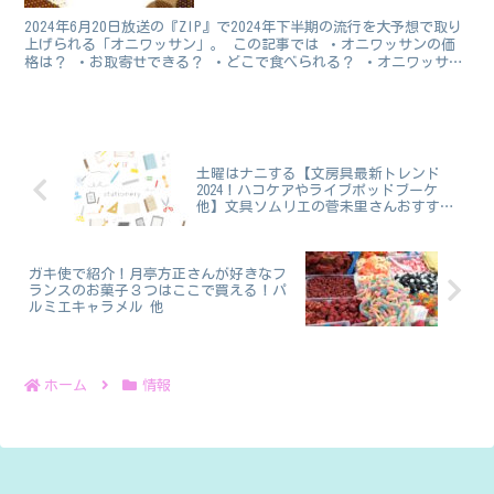
2024年6月20日放送の『ZIP』で2024年下半期の流行を大予想で取り
上げられる「オニワッサン」。 この記事では ・オニワッサンの価
格は？ ・お取寄せできる？ ・どこで食べられる？ ・オニワッサン
の口コミ・評判 上記の4点について調べて...
土曜はナニする【文房具最新トレンド
2024！ハコケアやライブポッドブーケ
他】文具ソムリエの菅未里さんおすす
め！
ガキ使で紹介！月亭方正さんが好きなフ
ランスのお菓子３つはここで買える！パ
ルミエキャラメル 他
ホーム
情報