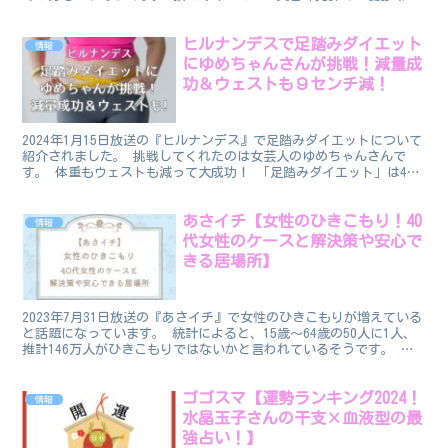
の本山典子さんです。 頭皮のもみほぐし方 頭皮の...
ヒルナンデスで足踏みダイエット
情報
にゆめちゃんさんが挑戦！減量成
功＆ウェストも９センチ減！
2024年1月15日放送の『ヒルナンデス』で足踏みダイエットについて
紹介されました。 挑戦してくれたのは女芸人のゆめちゃんさんで
す。 体重もウェストも減って大成功！ 「足踏みダイエット」は40
代からのお腹やせに特に効果的のようです ＼＼整体...
あさイチ【女性のひきこもり！40
情報
代女性のケースと解決策や安心で
きる居場所】
2023年7月31日放送の『あさイチ』で女性のひきこもりが増えている
と話題になっています。 統計によると、15歳〜64歳の50人に1人、
推計146万人がひきこもりではないかと言われているそうです。 特
に驚いたのが、このうち40歳〜64歳の5...
ゴゴスマ【運勢ランキング2024！
情報
水晶玉子さんの干支×血液型の最
強占い！】