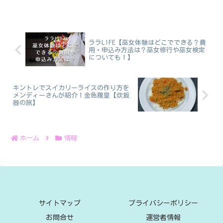
先生 ・武蔵野赤十字病院 副院長 消化器内科部...
ララLIFE【巫女体験はどこでできる？費
用・申込み方法は？巫女修行や巫女検定
についても！】
キントレでスイカリーライスの作り方を
メンディーさんが紹介！金色羅皇【炊飯
器の旅】
ホーム
情報
サイトマップ
プライバシーポリシー
お問合せ
運営者情報