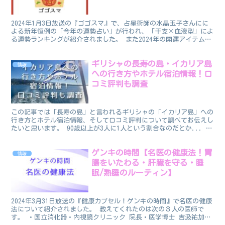
2024年1月3日放送の『ゴゴスマ』で、占星術師の水晶玉子さんにに
よる新年恒例の「今年の運勢占い」が行われ、「干支×血液型」によ
る運勢ランキングが紹介されました。 また2024年の開運アイテムも
紹介されたたので、あわせてまとめてお伝えしたい...
ギリシャの長寿の島・イカリア島
情報
への行き方やホテル宿泊情報！口
コミ評判も調査
この記事では「長寿の島」と言われるギリシャの「イカリア島」への
行き方とホテル宿泊情報、そして口コミ評判について調べてお伝えし
たいと思います。 90歳以上が3人に1人という割合なのだとか... ち
なみになぜ長寿なのかですが、 ・観光客があまり...
ゲンキの時間【名医の健康法！胃
情報
腸をいたわる・肝臓を守る・睡
眠/熟睡のルーティン】
2024年3月31日放送の『健康カプセル！ゲンキの時間』で名医の健康
法について紹介されました。 教えてくれたのは次の３人の医師で
す。 ・国立消化器・内視鏡クリニック 院長・医学博士 吉汲祐加子