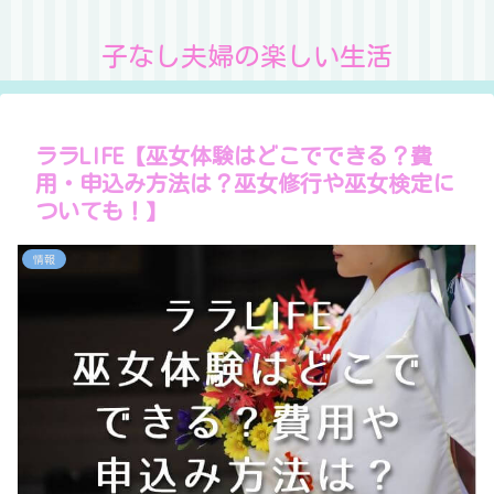
子なし夫婦の楽しい生活
ララLIFE【巫女体験はどこでできる？費
用・申込み方法は？巫女修行や巫女検定に
ついても！】
情報