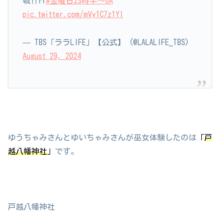
戦‼️⛩️
#金曜日23時半〜OA
pic.twitter.com/mVy1C7z1Yl
— TBS「ララLIFE」【公式】 (@LALALIFE_TBS)
August 29, 2024
ゆうちゃみさんとゆいちゃみさんが巫女体験したのは
「
戸
越八幡神社
」
です。
戸越八幡神社