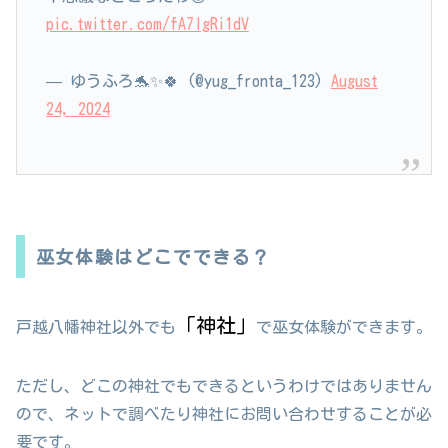
pic.twitter.com/fA7lgRi1dV
— ゆうふろ🐬✨🍀 (@yug_fronta_123)
August
24, 2024
巫女体験はどこでできる？
「神社」
戸越八幡神社以外でも
で巫女体験ができます。
ただし、どこの神社でもできるというわけではありません
ので、ネットで調べたり神社にお問い合わせすることが必
要です。