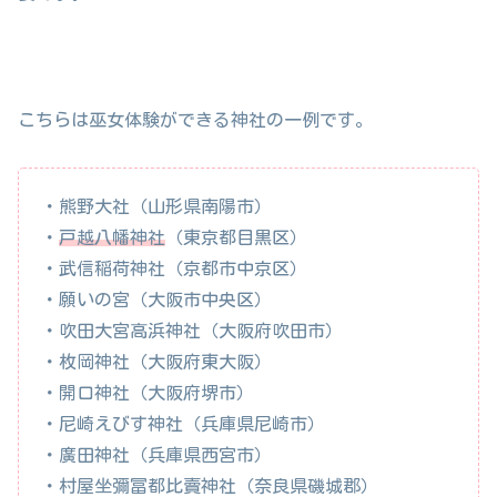
こちらは巫女体験ができる神社の一例です。
・熊野大社（山形県南陽市）
・
戸越八幡神社
（東京都目黒区）
・武信稲荷神社（京都市中京区）
・願いの宮（大阪市中央区）
・吹田大宮高浜神社（大阪府吹田市）
・枚岡神社（大阪府東大阪）
・開口神社（大阪府堺市）
・尼崎えびす神社（兵庫県尼崎市）
・廣田神社（兵庫県西宮市）
・村屋坐彌冨都比賣神社（奈良県磯城郡）