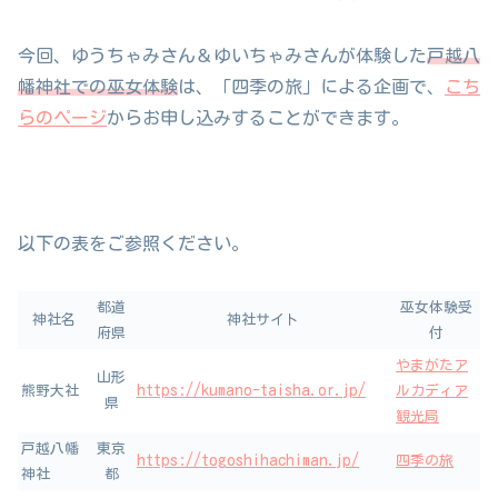
今回、ゆうちゃみさん＆ゆいちゃみさんが体験した
戸越八
幡神社での巫女体験
は、「四季の旅」による企画で、
こち
らのページ
からお申し込みすることができます。
以下の表をご参照ください。
都道
巫女体験受
神社名
神社サイト
府県
付
やまがたア
山形
https://kumano-taisha.or.jp/
熊野大社
ルカディア
県
観光局
戸越八幡
東京
https://togoshihachiman.jp/
四季の旅
神社
都