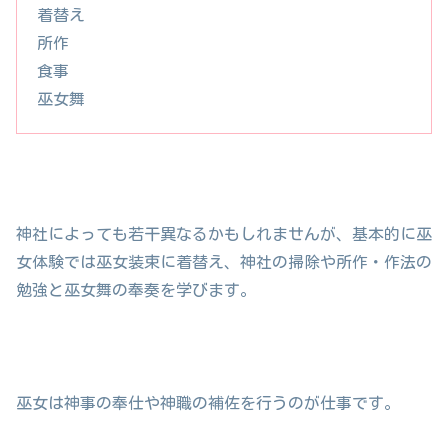
着替え
所作
食事
巫女舞
神社によっても若干異なるかもしれませんが、基本的に巫
女体験では巫女装束に着替え、神社の掃除や所作・作法の
勉強と巫女舞の奉奏を学びます。
巫女は神事の奉仕や神職の補佐を行うのが仕事です。