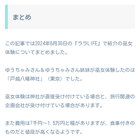
まとめ
この記事では2024年8月30日の『ララLIFE』で紹介の巫女
体験についてまとめました。
ゆうちゃみさん＆ゆうちゃみさん姉妹が巫女体験したのは
「戸越八幡神社」（東京）でした。
巫女体験は神社が直接受け付けている場合と、旅行関連の
企画会社が受け付けている場合があります。
また費用は7千円〜1.5万円と幅がありますが、食事付きの
ものだと値段が高くなるようです。