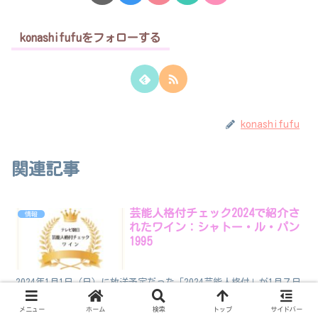
konashifufuをフォローする
konashifufu
関連記事
芸能人格付チェック2024で紹介さ
情報
れたワイン：シャトー・ル・パン
1995
2024年1月1日（日）に放送予定だった「2024芸能人格付」が1月７日
（日）に放送されました。 この記事では「芸能人格付」で出された
ワインのシャトー・ル・パンについてまとめました。 芸能人格付チ
メニュー
ホーム
検索
トップ
サイドバー
ェック2024：ワイン 「芸能人格付チェック...