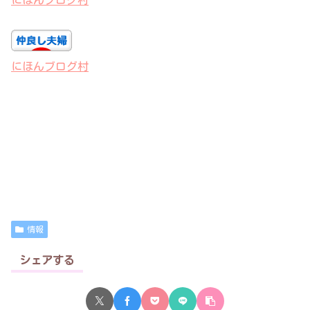
にほんブログ村
にほんブログ村
情報
シェアする