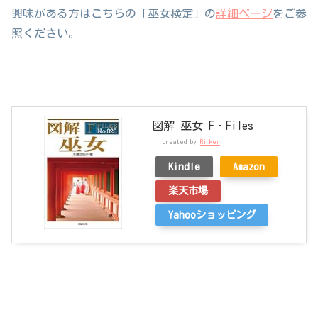
興味がある方はこちらの「巫女検定」の
詳細ページ
をご参
照ください。
図解 巫女 F‐Files
created by
Rinker
Kindle
Amazon
楽天市場
Yahooショッピング