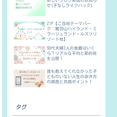
新しいブログ開設のお知ら
せ(子なしライフハック)
ZIP【ご当地テーマパー
ク：鷲羽山ハイランド・ミ
ラージュランド・ルスツリ
ゾート他】
50代夫婦2人の食費はいく
ら？リアルな平均と節約術
を公開！
誰も教えてくれなかった子
どものいない人生の歩き方
の感想と共感ポイント！
タグ