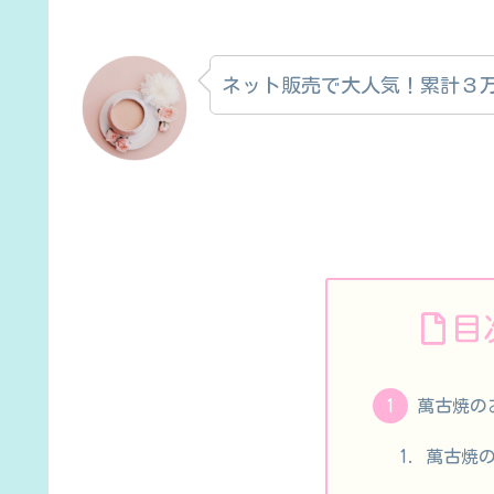
ネット販売で大人気！累計３
目
萬古焼の
萬古焼