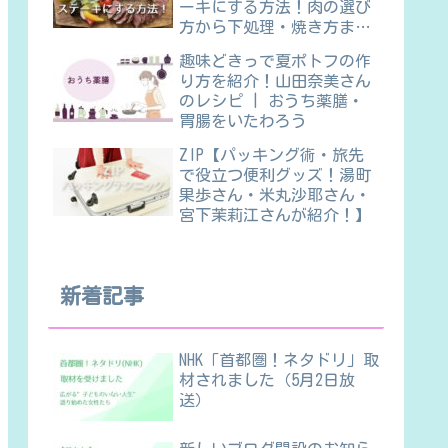
ーキにする方法！肉の選び
方から下処理・焼き方ま
で】
趣味どきっで夏ポトフの作
り方を紹介！山田奈美さん
のレシピ | おうち薬膳・
胃腸をいたわろう
ZIP【パッキング術・旅先
で役立つ便利グッズ！湯町
果歩さん・米丸沙耶さん・
宮下茉莉江さんが紹介！】
新着記事
NHK「首都圏！ネタドリ」取
材されました（5月2日放
送）