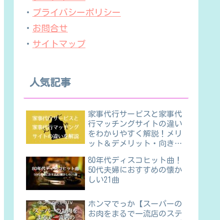
・
プライバシーポリシー
・
お問合せ
・
サイトマップ
人気記事
家事代行サービスと家事代
行マッチングサイトの違い
をわかりやすく解説！メリ
ット＆デメリット・向き不
向きほか
80年代ディスコヒット曲！
50代夫婦におすすめの懐か
しい21曲
ホンマでっか【スーパーの
お肉をまるで一流店のステ