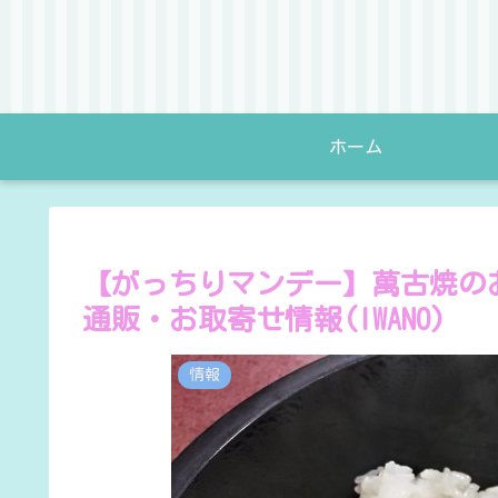
ホーム
【がっちりマンデー】萬古焼の
通販・お取寄せ情報(IWANO)
情報