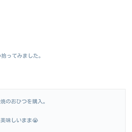
か拾ってみました。
古焼のおひつを購入。
。
美味しいまま😭