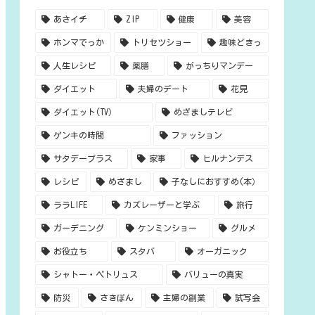
あさイチ
ZIP
健康
美容
ホンマでっか
トリセツショー
趣味どきっ
人生レシピ
薬膳
がっちりマンデー
ダイエット
夫婦のデート
花見
ダイエット(TV）
めざましテレビ
ゲンキの時間
ファッション
サタデープラス
家事
ヒルナンデス
レシピ
めざまし
子なしにおすすめ(本）
ララLIFE
カズレーザーと学ぶ
旅行
ガーデニング
ケンミンショー
グルメ
お役立ち
スタバ
オーガニック
シャトー・ペトリュス
バリューの真実
防災
さきぽん
主婦の副業
試写会