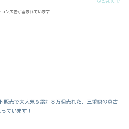
2024.03.17
ション広告が含まれています
ネット販売で大人気＆累計３万個売れた、三重県の萬古
なっています！