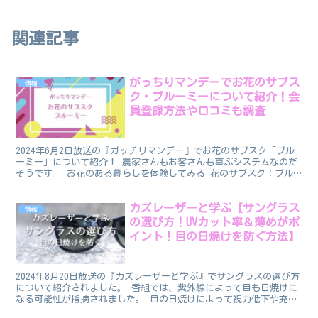
関連記事
がっちりマンデーでお花のサブス
情報
ク・ブルーミーについて紹介！会
員登録方法や口コミも調査
2024年6月2日放送の『ガッチリマンデー』でお花のサブスク「ブル
ーミー」について紹介！ 農家さんもお客さんも喜ぶシステムなのだ
そうです。 お花のある暮らしを体験してみる 花のサブスク：ブル
ーミー 初夏におすすめ ガラスの器を使った飾り方を...
カズレーザーと学ぶ【サングラス
情報
の選び方！UVカット率＆薄めがポ
イント！目の日焼けを防ぐ方法】
2024年8月20日放送の『カズレーザーと学ぶ』でサングラスの選び方
について紹介されました。 番組では、紫外線によって目も日焼けに
なる可能性が指摘されました。 目の日焼けによって視力低下や充
血、シミ・ソバカスの原因になるそうです！ その対策...