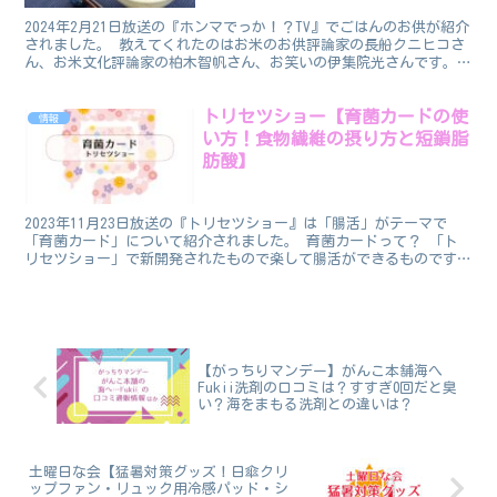
2024年2月21日放送の『ホンマでっか！？TV』でごはんのお供が紹介
されました。 教えてくれたのはお米のお供評論家の長船クニヒコさ
ん、お米文化評論家の柏木智帆さん、お笑いの伊集院光さんです。
ごはんのお供 番組で紹介されたごはんのお供6つ...
トリセツショー【育菌カードの使
情報
い方！食物繊維の摂り方と短鎖脂
肪酸】
2023年11月23日放送の『トリセツショー』は「腸活」がテーマで
「育菌カード」について紹介されました。 育菌カードって？ 「ト
リセツショー」で新開発されたもので楽して腸活ができるものです。
育菌カード 「どの食材が食物繊維が豊富で、どれく...
【がっちりマンデー】がんこ本舗海へ
Fukii洗剤の口コミは？すすぎ0回だと臭
い？海をまもる洗剤との違いは？
土曜日な会【猛暑対策グッズ！日傘クリ
ップファン・リュック用冷感パッド・シ