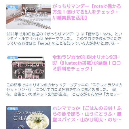
がっちりマンデー【noteで儲かる
情報
方法！儲けてる5人をチェック・
AI編集長を活用】
2023年12月3日放送の『がっちりマンデー』は「儲かる！note」とい
うタイトルで『note』がテーマでした。 このブログを読んでくださ
っている方は既に『note』のことを知っている人が多いと思いま
す。 そこでこの記事では、「noteとは...
令和ラジカセORIONオリオンSCR-
情報
B7 (Bluetooth搭載)が話題！口コ
ミ評判をチェック！
この記事ではオリオンのカセットテープデッキの「ステレオラジオカ
セット SCR-B7」について口コミ評判を中心にまとめました。 現
在、音楽といえばネット配信が主流。 ところがそんな中「カセット
テープ」の生産量が回復してきおり、それにともない「...
ホンマでっか【ごはんのお供！ふ
情報
らの豚そぼろ・山うにとうふ・豪
堅スパイス・山かけ明太・のりク
ロ他】