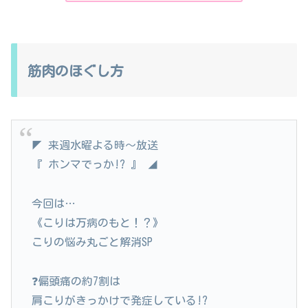
筋肉のほぐし方
◤ 来週水曜よる時～放送
『 ホンマでっか!? 』 ◢
今回は…
《こりは万病のもと！？》
こりの悩み丸ごと解消SP
❓偏頭痛の約7割は
肩こりがきっかけで発症している!?