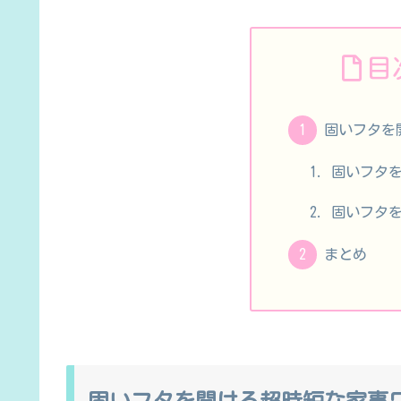
目
固いフタを
固いフタ
固いフタ
まとめ
固いフタを開ける超時短な家事