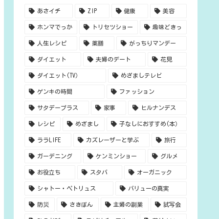
あさイチ
ZIP
健康
美容
ホンマでっか
トリセツショー
趣味どきっ
人生レシピ
薬膳
がっちりマンデー
ダイエット
夫婦のデート
花見
ダイエット(TV）
めざましテレビ
ゲンキの時間
ファッション
サタデープラス
家事
ヒルナンデス
レシピ
めざまし
子なしにおすすめ(本）
ララLIFE
カズレーザーと学ぶ
旅行
ガーデニング
ケンミンショー
グルメ
お役立ち
スタバ
オーガニック
シャトー・ペトリュス
バリューの真実
防災
さきぽん
主婦の副業
試写会