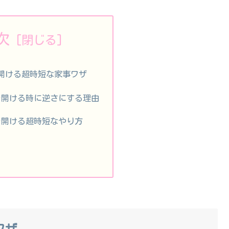
次
開ける超時短な家事ワザ
を開ける時に逆さにする理由
を開ける超時短なやり方
ワザ