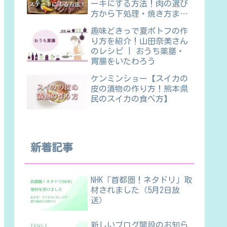
ーキにする方法！肉の選び
方から下処理・焼き方ま
で】
趣味どきっで夏ポトフの作
り方を紹介！山田奈美さん
のレシピ | おうち薬膳・
胃腸をいたわろう
ケンミンショー【スイカの
皮の漬物の作り方！熊本県
民のスイカの食べ方】
新着記事
NHK「首都圏！ネタドリ」取
材されました（5月2日放
送）
新しいブログ開設のお知ら