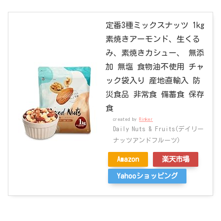
定番3種ミックスナッツ 1kg
素焼きアーモンド、生くる
み、素焼きカシュー、 無添
加 無塩 食物油不使用 チャ
ック袋入り 産地直輸入 防
災食品 非常食 備蓄食 保存
食
created by
Rinker
Daily Nuts & Fruits(デイリー
ナッツアンドフルーツ)
Amazon
楽天市場
Yahooショッピング