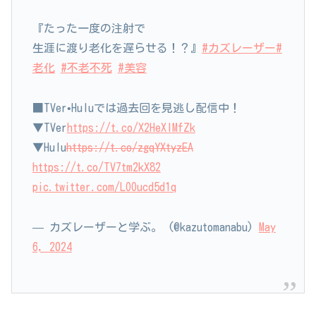
『たった一度の注射で
生涯に渡り老化を遅らせる！？』
#カズレーザー
#
老化
#不老不死
#美容
■TVer•Huluでは過去回を見逃し配信中！
▼TVer
https://t.co/X2HeXIMfZk
▼Hulu
https://t.co/zgqYXtyzEA
https://t.co/TV7tm2kX82
pic.twitter.com/LOOucd5d1q
— カズレーザーと学ぶ。 (@kazutomanabu)
May
6, 2024