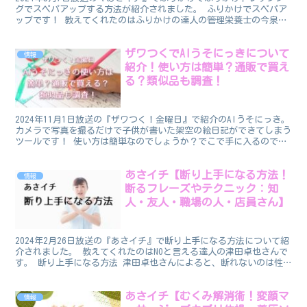
グでスペパアップする方法が紹介されました。 ふりかけでスペパア
ップです！ 教えてくれたのはふりかけの達人の管理栄養士の今泉マ
ユ子さんです。 ふりかけでドレッシングでスペパ ふ...
ザワつくでAIうそにっきについて
情報
紹介！使い方は簡単？通販で買え
る？類似品も調査！
2024年11月1日放送の『ザワつく！金曜日』で紹介のAIうそにっき。
カメラで写真を撮るだけで子供が書いた架空の絵日記ができてしまう
ツールです！ 使い方は簡単なのでしょうか？でこで手に入るのでし
ょうか？ この記事では「AIうそにっき」につ...
あさイチ【断り上手になる方法！
情報
断るフレーズやテクニック：知
人・友人・職場の人・店員さん】
2024年2月26日放送の『あさイチ』で断り上手になる方法について紹
介されました。 教えてくれたのはNOと言える達人の津田卓也さんで
す。 断り上手になる方法 津田卓也さんによると、断れないのは性
格ではなく断る方法を知らないだけだということで...
あさイチ【むくみ解消術！変顔マ
情報