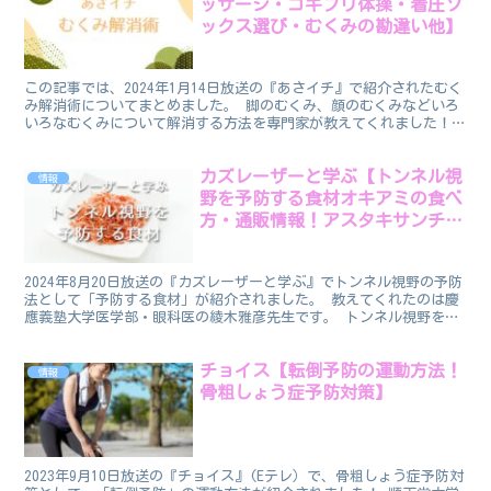
ッサージ・ゴキブリ体操・着圧ソ
ックス選び・むくみの勘違い他】
この記事では、2024年1月14日放送の『あさイチ』で紹介されたむく
み解消術についてまとめました。 脚のむくみ、顔のむくみなどいろ
いろなむくみについて解消する方法を専門家が教えてくれました！
むくみ解消術 番組で紹介された「むくみ解消術」は...
カズレーザーと学ぶ【トンネル視
情報
野を予防する食材オキアミの食べ
方・通販情報！アスタキサンチン
&抗酸化作用】
2024年8月20日放送の『カズレーザーと学ぶ』でトンネル視野の予防
法として「予防する食材」が紹介されました。 教えてくれたのは慶
應義塾大学医学部・眼科医の綾木雅彦先生です。 トンネル視野を予
防する食材 トンネル視野の予防に効果的な食材は、...
チョイス【転倒予防の運動方法！
情報
骨粗しょう症予防対策】
2023年9月10日放送の『チョイス』(Eテレ）で、骨粗しょう症予防対