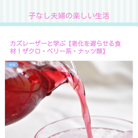
子なし夫婦の楽しい生活
カズレーザーと学ぶ【老化を遅らせる食
材！ザクロ・ベリー系・ナッツ類】
情報