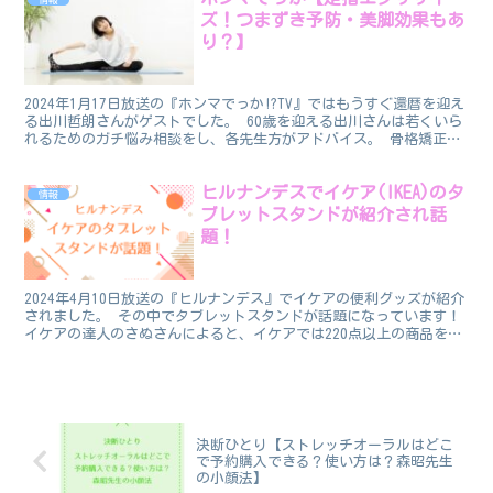
ズ！つまずき予防・美脚効果もあ
り？】
2024年1月17日放送の『ホンマでっか!?TV』ではもうすぐ還暦を迎え
る出川哲朗さんがゲストでした。 60歳を迎える出川さんは若くいら
れるためのガチ悩み相談をし、各先生方がアドバイス。 骨格矯正評
論家の山口良純先生は、筋力低下予防のための...
ヒルナンデスでイケア(IKEA)のタ
情報
ブレットスタンドが紹介され話
題！
2024年4月10日放送の『ヒルナンデス』でイケアの便利グッズが紹介
されました。 その中でタブレットスタンドが話題になっています！
イケアの達人のさぬさんによると、イケアでは220点以上の商品を大
幅値下げしているそうです！ イケア（IKEA...
決断ひとり【ストレッチオーラルはどこ
で予約購入できる？使い方は？森昭先生
の小顔法】