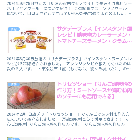
2024年9月28日放送の『所さんお届けモノです』で焼きそば専用ソー
ス「ソヤノワール」について紹介！ この記事では「ソヤノワール」
について、口コミやどこで売っているのかも含めてまとめました。
ヤマサのソヤノワール 9月28日(土)あさ7時3...
サタデープラス【インスタント麺
情報
レシピ！鯖味噌カレーラーメン・
トマトチーズラーメン・クラムチ
ャウダー風ラーメン】
2024年3月30日放送の『サタデープラス』でインスタントラーメンレ
シピが３種類紹介されました。 アレンジレシピを教えてくれたのは
次の３人です。 ・東京浅草「饗（もてなし）饗くろ㐂（き）」の黒
木直人さん ・日本料理「鈴なり」の村田明彦さん ...
トリセツショー【りんご調味料の
情報
作り方！ミートソースや鶏むね肉
のソテーにも活用できる】
2024年2月1日放送の『トリセツショー』でりんごで調味料を作る方
法について紹介されました。 万能調味料として活用できます！ り
んご調味料 りんご調味料の作り方です。 りんご調味料の作り方
1）りんご１個(300g）を皮ごとすりおろします。...
ホンマでっか【足指エクササイ
情報