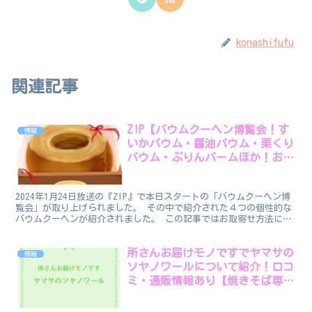
konashifufu
関連記事
ZIP【バウムクーヘン博覧会！す
情報
いかバウム・醤油バウム・栗くり
バウム・ぷりんバームほか！お取
寄方法は？】
2024年1月24日放送の『ZIP』で本日スタートの「バウムクーヘン博
覧会」が取り上げられました。 その中で紹介された４つの個性的な
バウムクーヘンが紹介されました。 この記事ではお取寄せ方法につ
いても調べてお伝えします。 バウムクーヘン博覧...
所さんお届けモノですでヤマサの
情報
ソヤノワールについて紹介！口コ
ミ・通販情報あり【焼きそば専用
ソース】