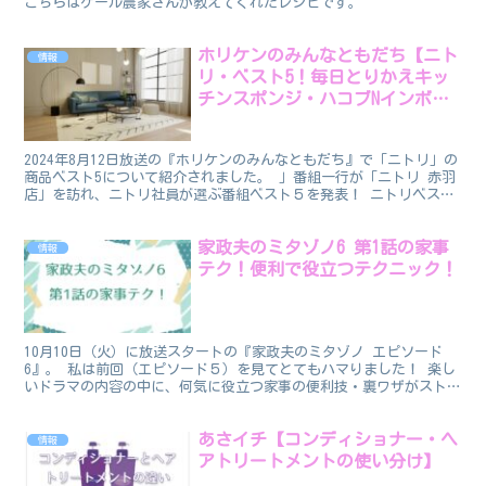
こちらはケール農家さんが教えてくれたレシピです。
ホリケンのみんなともだち【ニト
情報
リ・ベスト5！毎日とりかえキッ
チンスポンジ・ハコブNインボッ
クスほか】
2024年8月12日放送の『ホリケンのみんなともだち』で「ニトリ」の
商品ベスト5について紹介されました。 」番組一行が「ニトリ 赤羽
店」を訪れ、ニトリ社員が選ぶ番組ベスト５を発表！ ニトリベスト
５ ニトリ社員が選ぶ「おねだん以上。」のベスト...
家政夫のミタゾノ6 第1話の家事
情報
テク！便利で役立つテクニック！
10月10日（火）に放送スタートの『家政夫のミタゾノ エピソード
6』。 私は前回（エピソード５）を見てとてもハマりました！ 楽し
いドラマの内容の中に、何気に役立つ家事の便利技・裏ワザがストー
リーの中に織り交ぜられています。 主婦にとって普段...
あさイチ【コンディショナー・ヘ
情報
アトリートメントの使い分け】