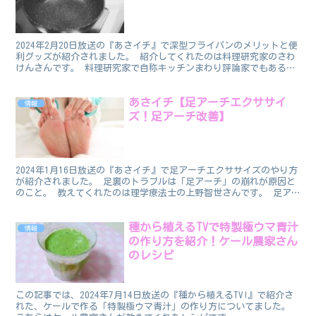
2024年2月20日放送の『あさイチ』で深型フライパンのメリットと便
利グッズが紹介されました。 紹介してくれたのは料理研究家のさわ
けんさんです。 料理研究家で自称キッチンまわり評論家でもあるさ
わけんさんによると、フライパンを買い替えするなら...
あさイチ【足アーチエクササイ
情報
ズ！足アーチ改善】
2024年1月16日放送の『あさイチ』で足アーチエクササイズのやり方
が紹介されました。 足裏のトラブルは「足アーチ」の崩れが原因と
のこと。 教えてくれたのは理学療法士の上野智世さんです。 足ア
ーチエクササイズ 足裏運動の「足アーチエクササイ...
種から植えるTVで特製極ウマ青汁
情報
の作り方を紹介！ケール農家さん
のレシピ
この記事では、2024年7月14日放送の『種から植えるTV!』で紹介さ
れた、ケールで作る「特製極ウマ青汁」の作り方についてました。