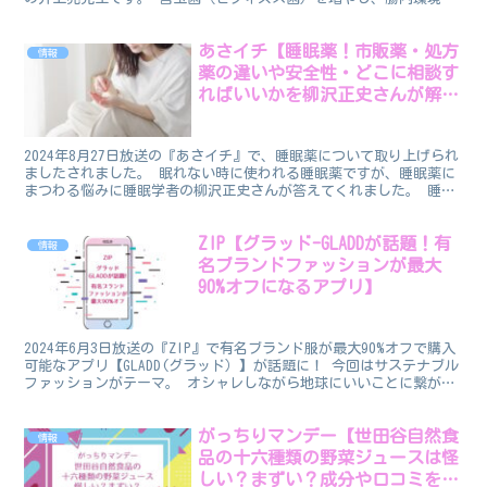
良好にする！飲むグアーガム 腸活サプリ・グアー...
あさイチ【睡眠薬！市販薬・処方
情報
薬の違いや安全性・どこに相談す
ればいいかを柳沢正史さんが解
説！】
2024年8月27日放送の『あさイチ』で、睡眠薬について取り上げられ
ましたされました。 眠れない時に使われる睡眠薬ですが、睡眠薬に
まつわる悩みに睡眠学者の柳沢正史さんが答えてくれました。 睡眠
薬 【未公開シーン】金縛りのメカニズムを睡眠研究...
ZIP【グラッド-GLADDが話題！有
情報
名ブランドファッションが最大
90%オフになるアプリ】
2024年6月3日放送の『ZIP』で有名ブランド服が最大90%オフで購入
可能なアプリ【GLADD(グラッド）】が話題に！ 今回はサステナブル
ファッションがテーマ。 オシャレしながら地球にいいことに繋がる
アイテムとして紹介されました。 GLA...
がっちりマンデー【世田谷自然食
情報
品の十六種類の野菜ジュースは怪
しい？まずい？成分や口コミをチ