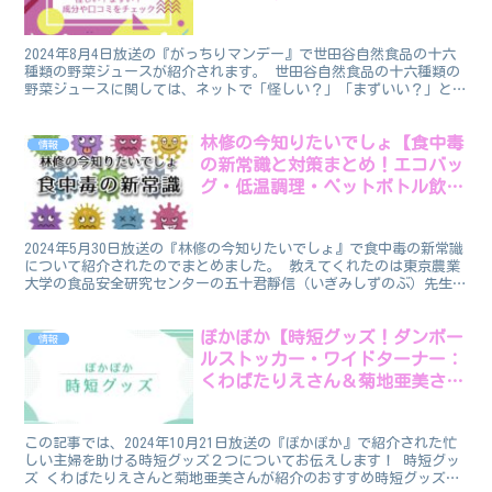
ェック】
2024年8月4日放送の『がっちりマンデー』で世田谷自然食品の十六
種類の野菜ジュースが紹介されます。 世田谷自然食品の十六種類の
野菜ジュースに関しては、ネットで「怪しい？」「まずいい？」とい
う噂が一部であるようですが、実際どうなのでしょうか...
林修の今知りたいでしょ【食中毒
情報
の新常識と対策まとめ！エコバッ
グ・低温調理・ペットボトル飲料
など】
2024年5月30日放送の『林修の今知りたいでしょ』で食中毒の新常識
について紹介されたのでまとめました。 教えてくれたのは東京農業
大学の食品安全研究センターの五十君靜信（いぎみしずのぶ）先生で
す。 これからジメジメして食べ物が腐りやすくなる...
ぽかぽか【時短グッズ！ダンボー
情報
ルストッカー・ワイドターナー：
くわばたりえさん＆菊地亜美さん
おすすめ】
この記事では、2024年10月21日放送の『ぽかぽか』で紹介された忙
しい主婦を助ける時短グッズ２つについてお伝えします！ 時短グッ
ズ くわばたりえさんと菊地亜美さんが紹介のおすすめ時短グッズは