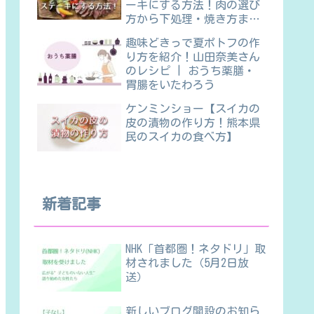
ーキにする方法！肉の選び
方から下処理・焼き方ま
で】
趣味どきっで夏ポトフの作
り方を紹介！山田奈美さん
のレシピ | おうち薬膳・
胃腸をいたわろう
ケンミンショー【スイカの
皮の漬物の作り方！熊本県
民のスイカの食べ方】
新着記事
NHK「首都圏！ネタドリ」取
材されました（5月2日放
送）
新しいブログ開設のお知ら