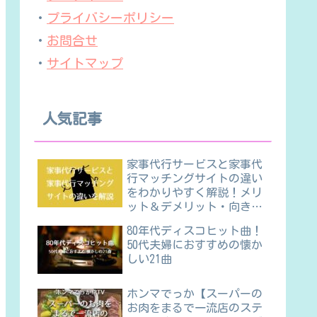
・
プライバシーポリシー
・
お問合せ
・
サイトマップ
人気記事
家事代行サービスと家事代
行マッチングサイトの違い
をわかりやすく解説！メリ
ット＆デメリット・向き不
向きほか
80年代ディスコヒット曲！
50代夫婦におすすめの懐か
しい21曲
ホンマでっか【スーパーの
お肉をまるで一流店のステ