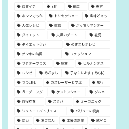
あさイチ
ZIP
健康
美容
ホンマでっか
トリセツショー
趣味どきっ
人生レシピ
薬膳
がっちりマンデー
ダイエット
夫婦のデート
花見
ダイエット(TV）
めざましテレビ
ゲンキの時間
ファッション
サタデープラス
家事
ヒルナンデス
レシピ
めざまし
子なしにおすすめ(本）
ララLIFE
カズレーザーと学ぶ
旅行
ガーデニング
ケンミンショー
グルメ
お役立ち
スタバ
オーガニック
シャトー・ペトリュス
バリューの真実
防災
さきぽん
主婦の副業
試写会