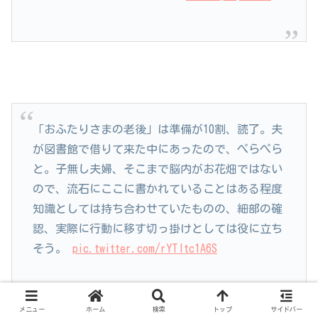
「おふたりさまの老後」は準備が10割、読了。夫
が図書館で借りて来た中にあったので、ぺらぺら
と。子無し夫婦、そこまで脳内がお花畑ではない
ので、流石にここに書かれていることはある程度
知識としては持ち合わせていたものの、細部の確
認、実際に行動に移す切っ掛けとしては役に立ち
そう。
pic.twitter.com/rYTltc1A6S
— しろのろく (@enterexit_me_SK)
December
27, 2024
メニュー
ホーム
検索
トップ
サイドバー