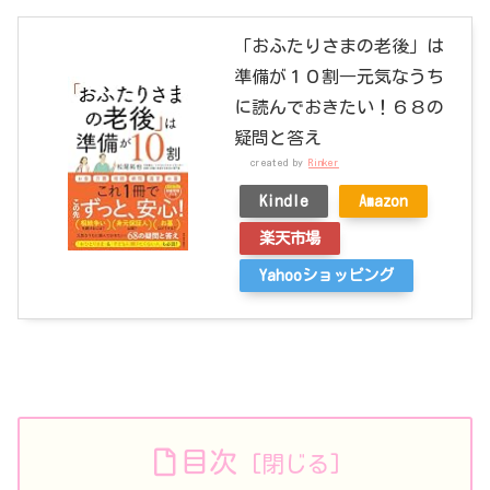
「おふたりさまの老後」は
準備が１０割―元気なうち
に読んでおきたい！６８の
疑問と答え
created by
Rinker
Kindle
Amazon
楽天市場
Yahooショッピング
目次