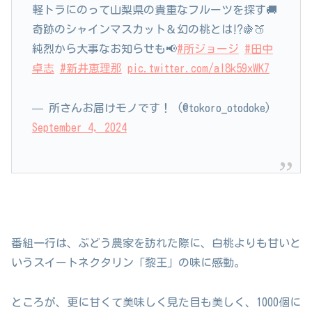
軽トラにのって山梨県の貴重なフルーツを探す🚚
奇跡のシャインマスカット＆幻の桃とは⁉🍇🍑
純烈から大事なお知らせも📢
#所ジョージ
#田中
卓志
#新井恵理那
pic.twitter.com/aI8k59xWK7
— 所さんお届けモノです！ (@tokoro_otodoke)
September 4, 2024
番組一行は、ぶどう農家を訪れた際に、白桃よりも甘いと
いうスイートネクタリン「黎王」の味に感動。
ところが、更に甘くて美味しく見た目も美しく、1000個に