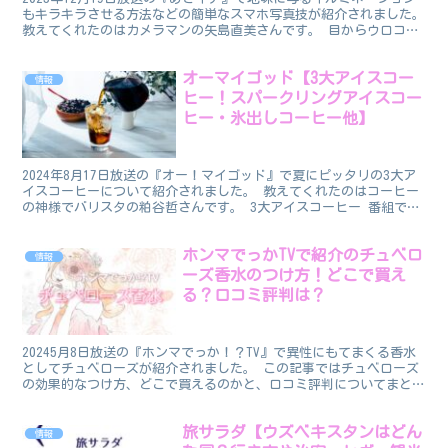
もキラキラさせる方法などの簡単なスマホ写真技が紹介されました。
教えてくれたのはカメラマンの矢島直美さんです。 目からウロコの
スマホ写真術です！ スマホ写真術 番組で紹介さ...
オーマイゴッド【3大アイスコー
情報
ヒー！スパークリングアイスコー
ヒー・氷出しコーヒー他】
2024年8月17日放送の『オー！マイゴッド』で夏にピッタリの3大ア
イスコーヒーについて紹介されました。 教えてくれたのはコーヒー
の神様でバリスタの粕谷哲さんです。 3大アイスコーヒー 番組で紹
介された、夏におすすめの３大アイスコーヒーです...
ホンマでっかTVで紹介のチュベロ
情報
ーズ香水のつけ方！どこで買え
る？口コミ評判は？
20245月8日放送の『ホンマでっか！？TV』で異性にもてまくる香水
としてチュベローズが紹介されました。 この記事ではチュベローズ
の効果的なつけ方、どこで買えるのかと、口コミ評判についてまとめ
ます。 なお、この香水を紹介してくれたのは調香師...
旅サラダ【ウズベキスタンはどん
情報