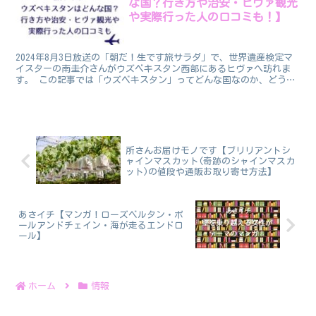
な国？行き方や治安・ヒヴァ観光
や実際行った人の口コミも！】
2024年8月3日放送の「朝だ！生です旅サラダ」で、世界遺産検定マ
イスターの南圭介さんがウズベキスタン西部にあるヒヴァへ訪れま
す。 この記事では「ウズベキスタン」ってどんな国なのか、どうや
っていくのか・治安はどうなのか、またヒヴァへの行き方...
所さんお届けモノです【ブリリアントシ
ャインマスカット(奇跡のシャインマスカ
ット)の値段や通販お取り寄せ方法】
あさイチ【マンガ！ローズベルタン・ボ
ールアンドチェイン・海が走るエンドロ
ール】
ホーム
情報