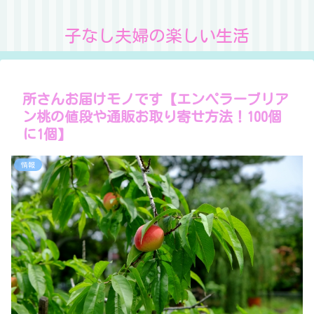
子なし夫婦の楽しい生活
所さんお届けモノです【エンペラーブリア
ン桃の値段や通販お取り寄せ方法！100個
に1個】
情報