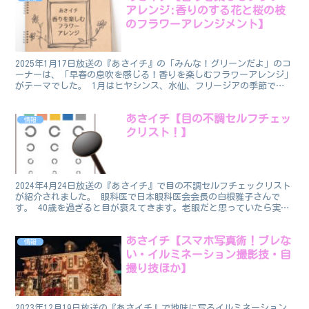
アレンジ:香りのする花と桜の枝
のフラワーアレンジメント】
2025年1月17日放送の『あさイチ』の「みんな！グリーンだよ」のコ
ーナーは、「早春の息吹を感じる！香りを楽しむフラワーアレンジ」
がテーマでした。 1月はヒヤシンス、水仙、フリージアの季節で
す。 この記事では、番組で紹介された「香りのするお...
あさイチ【目の不調セルフチェッ
情報
クリスト！】
2024年4月24日放送の『あさイチ』で目の不調セルフチェックリスト
が紹介されました。 眼科医で日本眼科医会会長の白根雅子さんで
す。 40歳を過ぎると目が衰えてきます。老眼だと思っていたら実は
病気だったということもあるそうです。 たとえば4...
あさイチ【スマホ写真術！ブレな
情報
い・イルミネーション撮影技・自
撮り技ほか】
2023年12月19日放送の『あさイチ』で地味に写るイルミネーション