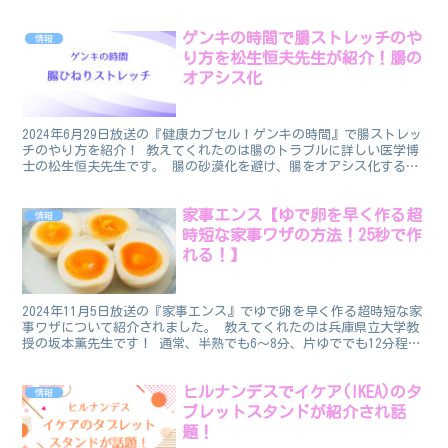
した。 アレルギー対策と予防 番組で紹介されたアレ...
ゲンキの時間で腸ストレッチのや
情報
り方を松生恒夫先生が紹介！腸の
オアシス化
2024年6月29日放送の『健康カプセル！ゲンキの時間』で腸ストレッ
チのやり方を紹介！ 教えてくれたのは腸のトラブルに詳しい医学博
士の松生恒夫先生です。 腸の砂漠化を避け、腸をオアシス化するた
めの対策の一つです。 腸ストレッチ ひねって夏便...
家事エンス【ゆで卵を早く作る超
情報
時短な家事ワザの方法！25秒で作
れる！】
2024年11月5日放送の『家事エンス』でゆで卵を早く作る超時短な家
事ワザについて紹介されました。 教えてくれたのは兵庫県立大学教
授の坂本薫先生です！ 通常、半熟でも6〜8分、片ゆででも12分程か
かりますが、この方法だと ゆで卵を早く作る超...
ヒルナンデスでイケア(IKEA)のタ
情報
ブレットスタンドが紹介され話
題！