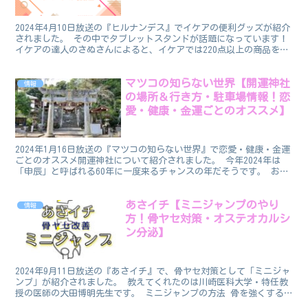
2024年4月10日放送の『ヒルナンデス』でイケアの便利グッズが紹介
されました。 その中でタブレットスタンドが話題になっています！
イケアの達人のさぬさんによると、イケアでは220点以上の商品を大
幅値下げしているそうです！ イケア（IKEA...
マツコの知らない世界【開運神社
情報
の場所＆行き方・駐車場情報！恋
愛・健康・金運ごとのオススメ】
2024年1月16日放送の『マツコの知らない世界』で恋愛・健康・金運
ごとのオススメ開運神社について紹介されました。 今年2024年は
「申辰」と呼ばれる60年に一度来るチャンスの年だそうです。 おす
すめを選んだのは開運神社の世界の佐々木優太さ...
あさイチ【ミニジャンプのやり
情報
方！骨ヤセ対策・オステオカルシ
ン分泌】
2024年9月11日放送の『あさイチ』で、骨ヤセ対策として「ミニジャ
ンプ」が紹介されました。 教えてくれたのは川崎医科大学・特任教
授の医師の大田博明先生です。 ミニジャンプの方法 骨を強くする
には「垂直」の力をかけるのがポイントです。 ミニ...