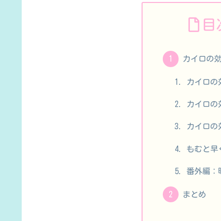
目
カイロの
カイロの
カイロの
カイロの
もむと早
番外編：
まとめ