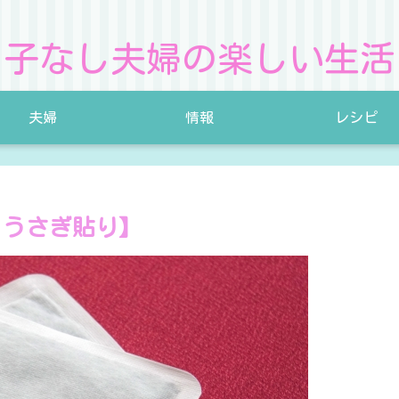
子なし夫婦の楽しい生活
夫婦
情報
レシピ
！うさぎ貼り】