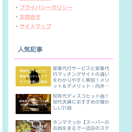
・
プライバシーポリシー
・
お問合せ
・
サイトマップ
人気記事
家事代行サービスと家事代
行マッチングサイトの違い
をわかりやすく解説！メリ
ット＆デメリット・向き不
向きほか
80年代ディスコヒット曲！
50代夫婦におすすめの懐か
しい21曲
ホンマでっか【スーパーの
お肉をまるで一流店のステ