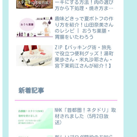
ーキにする方法！肉の選び
方から下処理・焼き方ま
で】
趣味どきっで夏ポトフの作
り方を紹介！山田奈美さん
のレシピ | おうち薬膳・
胃腸をいたわろう
ZIP【パッキング術・旅先
で役立つ便利グッズ！湯町
果歩さん・米丸沙耶さん・
宮下茉莉江さんが紹介！】
新着記事
NHK「首都圏！ネタドリ」取
材されました（5月2日放
送）