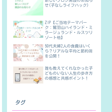
新しいブログ開設のお知ら
せ(子なしライフハック)
ZIP【ご当地テーマパー
ク：鷲羽山ハイランド・ミ
ラージュランド・ルスツリ
ゾート他】
50代夫婦2人の食費はいく
ら？リアルな平均と節約術
を公開！
誰も教えてくれなかった子
どものいない人生の歩き方
の感想と共感ポイント！
タグ