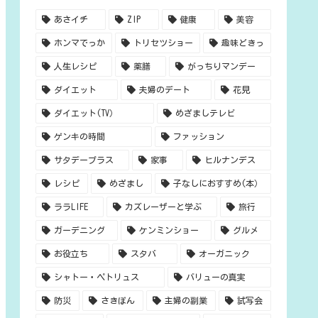
あさイチ
ZIP
健康
美容
ホンマでっか
トリセツショー
趣味どきっ
人生レシピ
薬膳
がっちりマンデー
ダイエット
夫婦のデート
花見
ダイエット(TV）
めざましテレビ
ゲンキの時間
ファッション
サタデープラス
家事
ヒルナンデス
レシピ
めざまし
子なしにおすすめ(本）
ララLIFE
カズレーザーと学ぶ
旅行
ガーデニング
ケンミンショー
グルメ
お役立ち
スタバ
オーガニック
シャトー・ペトリュス
バリューの真実
防災
さきぽん
主婦の副業
試写会