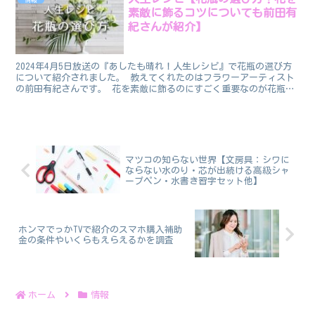
素敵に飾るコツについても前田有
紀さんが紹介】
2024年4月5日放送の『あしたも晴れ！人生レシピ』で花瓶の選び方
について紹介されました。 教えてくれたのはフラワーアーティスト
の前田有紀さんです。 花を素敵に飾るのにすごく重要なのが花瓶選
び。花瓶にちょっとこだわるだけでも見違えるように花...
マツコの知らない世界【文房具：シワに
ならない水のり・芯が出続ける高級シャ
ープペン・水書き習字セット他】
ホンマでっかTVで紹介のスマホ購入補助
金の条件やいくらもえらえるかを調査
ホーム
情報