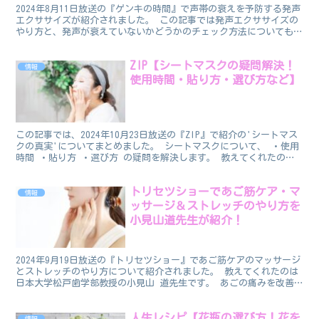
2024年8月11日放送の『ゲンキの時間』で声帯の衰えを予防する発声
エクササイズが紹介されました。 この記事では発声エクササイズの
やり方と、発声が衰えていないかどうかのチェック方法についてもあ
わせてまとめました。 教えてくれたのは東京医科歯...
ZIP【シートマスクの疑問解決！
情報
使用時間・貼り方・選び方など】
この記事では、2024年10月23日放送の『ZIP』で紹介の'シートマス
クの真実'についてまとめました。 シートマスクについて、 ・使用
時間 ・貼り方 ・選び方 の疑問を解決します。 教えてくれたのは
美容皮膚科医の上原恵理先生です。 「番組...
トリセツショーであご筋ケア・マ
情報
ッサージ＆ストレッチのやり方を
小見山道先生が紹介！
2024年9月19日放送の『トリセツショー』であご筋ケアのマッサージ
とストレッチのやり方について紹介されました。 教えてくれたのは
日本大学松戸歯学部教授の小見山 道先生です。 あごの痛みを改善
する最強ケアです。 あご筋ケアのやり方：マッサー...
人生レシピ【花瓶の選び方！花を
情報