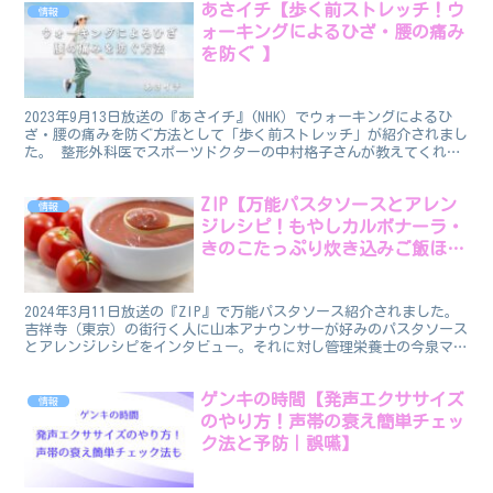
あさイチ【歩く前ストレッチ！ウ
情報
ォーキングによるひざ・腰の痛み
を防ぐ 】
2023年9月13日放送の『あさイチ』(NHK）でウォーキングによるひ
ざ・腰の痛みを防ぐ方法として「歩く前ストレッチ」が紹介されまし
た。 整形外科医でスポーツドクターの中村格子さんが教えてくれま
した。 歩く前ストレッチ ウォーキングでひざや...
ZIP【万能パスタソースとアレン
情報
ジレシピ！もやしカルボナーラ・
きのこたっぷり炊き込みご飯ほ
か】
2024年3月11日放送の『ZIP』で万能パスタソース紹介されました。
吉祥寺（東京）の街行く人に山本アナウンサーが好みのパスタソース
とアレンジレシピをインタビュー。それに対し管理栄養士の今泉マユ
子さんがアドバイス。 そして番組が「アレンジ...
ゲンキの時間【発声エクササイズ
情報
のやり方！声帯の衰え簡単チェッ
ク法と予防｜誤嚥】