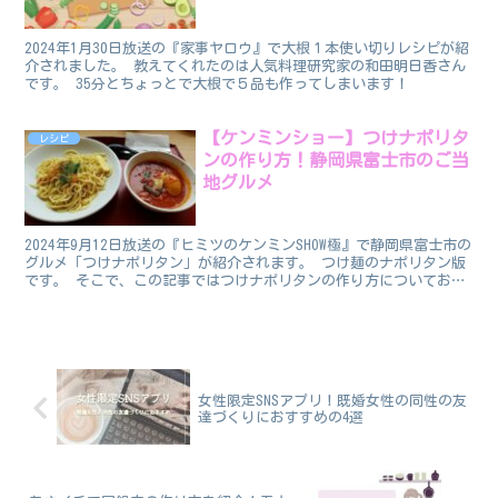
2024年1月30日放送の『家事ヤロウ』で大根１本使い切りレシピが紹
介されました。 教えてくれたのは人気料理研究家の和田明日香さん
です。 35分とちょっとで大根で５品も作ってしまいます！
【ケンミンショー】つけナポリタ
レシピ
ンの作り方！静岡県富士市のご当
地グルメ
2024年9月12日放送の『ヒミツのケンミンSHOW極』で静岡県富士市の
グルメ「つけナポリタン」が紹介されます。 つけ麺のナポリタン版
です。 そこで、この記事ではつけナポリタンの作り方についてお伝
えします。 つけナポリタンのレシピ ／ 📢次...
女性限定SNSアプリ！既婚女性の同性の友
達づくりにおすすめの4選