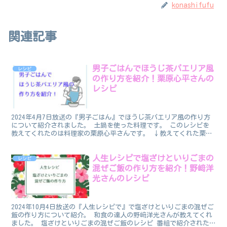
konashifufu
関連記事
男子ごはんでほうじ茶パエリア風
レシピ
の作り方を紹介！栗原心平さんの
レシピ
2024年4月7日放送の『男子ごはん』でほうじ茶パエリア風の作り方
について紹介されました。 土鍋を使った料理です。 このレシピを
教えてくれたのは料理家の栗原心平さんです。 ↓教えてくれた栗原
心平さんの著書↓ 「土鍋✕ほうじ茶」のレシピって気...
人生レシピで塩ざけといりごまの
レシピ
混ぜご飯の作り方を紹介！野﨑洋
光さんのレシピ
2024年10月4日放送の『人生レシピで』で塩ざけといりごまの混ぜご
飯の作り方について紹介。 和食の達人の野﨑洋光さんが教えてくれ
ました。 塩ざけといりごまの混ぜご飯のレシピ 番組で紹介された