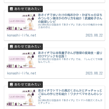
あさイチでまいたけの梅おかか・かぼちゃのはち
みつレモン煮ほかの作り方を紹介！武蔵裕子さん
の副菜レシピ
2023年8月22日放送の『あさイチ』でまいたけの梅おかか他
２品の作り...
konashi-life.net
2023.08.22
あさイチで山本侑貴子さんが惣菜の変身技・盛り
付けマジックを伝授！
2023年8月22日放送の『あさイチ』では、「しんどくて料理
なんてした...
konashi-life.net
2023.08.22
あさイチでトマトの具だくさん汁とチャチャっと
ごはんの作り方を紹介！ワタナベマキさんのレシ
ピ
2023年8月22日放送の『あさイチ』でトマトの具だくさん汁
とチャチャ...