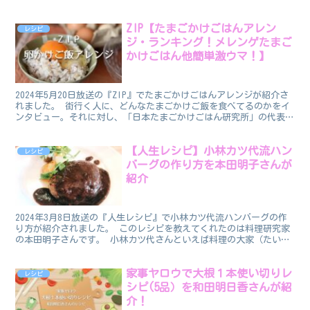
塩ざけといりごまの混ぜご飯のレシピです。 炊いた...
ZIP【たまごかけごはんアレン
レシピ
ジ・ランキング！メレンゲたまご
かけごはん他簡単激ウマ！】
2024年5月20日放送の『ZIP』でたまごかけごはんアレンジが紹介さ
れました。 街行く人に、どんなたまごかけご飯を食べてるのかをイ
ンタビュー。それに対し、「日本たまごかけごはん研究所」の代表理
事・上野貴史さんがレシピを判定＆コメントしまし...
【人生レシピ】小林カツ代流ハン
レシピ
バーグの作り方を本田明子さんが
紹介
2024年3月8日放送の『人生レシピ』で小林カツ代流ハンバーグの作
り方が紹介されました。 このレシピを教えてくれたのは料理研究家
の本田明子さんです。 小林カツ代さんといえば料理の大家（たい
か）としてとても有名な料理研究家でした。 家庭の味を...
家事ヤロウで大根１本使い切りレ
レシピ
シピ(5品）を和田明日香さんが紹
介！