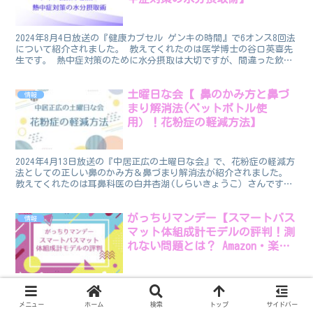
2024年8月4日放送の『健康カプセル ゲンキの時間』で6オンス8回法
について紹介されました。 教えてくれたのは医学博士の谷口英喜先
生です。 熱中症対策のために水分摂取は大切ですが、間違った飲み
方ではかえって逆効果 6オンス8回法 💊「健康...
土曜日な会【 鼻のかみ方と鼻づ
情報
まり解消法(ペットボトル使
用）！花粉症の軽減方法】
2024年4月13日放送の『中居正広の土曜日な会』で、花粉症の軽減方
法としての正しい鼻のかみ方＆鼻づまり解消法が紹介されました。
教えてくれたのは耳鼻科医の白井杏湖(しらいきょうこ）さんです。
これからGW位まではヒノキ花粉がピークになると...
がっちりマンデー【スマートバス
情報
マット体組成計モデルの評判！測
れない問題とは？ Amazon・楽天
通販】
2024年7月21日放送の『がっちりマンデー』で、体重測定できるバス
マット、「スマートバスマット」体組成計モデルが紹介♪ この記事
メニュー
ホーム
検索
トップ
サイドバー
ではスマートバスマットの評判をまずチェック！「測れない」という