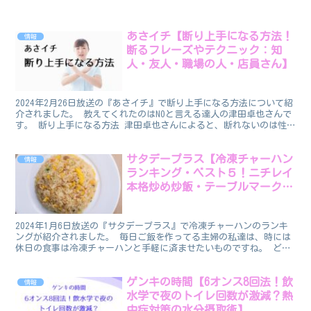
あさイチ【断り上手になる方法！
情報
断るフレーズやテクニック：知
人・友人・職場の人・店員さん】
2024年2月26日放送の『あさイチ』で断り上手になる方法について紹
介されました。 教えてくれたのはNOと言える達人の津田卓也さんで
す。 断り上手になる方法 津田卓也さんによると、断れないのは性
格ではなく断る方法を知らないだけだということで...
サタデープラス【冷凍チャーハン
情報
ランキング・ベスト５！ニチレイ
本格炒め炒飯・テーブルマーク焼
きめし600gほか】
2024年1月6日放送の『サタデープラス』で冷凍チャーハンのランキ
ングが紹介されました。 毎日ご飯を作ってる主婦の私達は、時には
休日の食事は冷凍チャーハンと手軽に済ませたいものですね。 どの
冷凍チャーハンを選ぶかの参考にしてくださいね。 冷...
ゲンキの時間【6オンス8回法！飲
情報
水学で夜のトイレ回数が激減？熱
中症対策の水分摂取術】