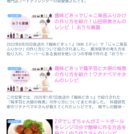
専門店フードディレクターの森愛香さんです。
趣味どきっでじゃこ海苔ふりかけ
レシピ
の作り方を紹介！山田奈美さんの
レシピ | おうち薬膳
2023年8月30日放送の『趣味どきっ！』(NHK Eテレ）で「じゃこ海苔
ふりかけ」の作り方について紹介されました。 東洋医学の考え方を
取り入れ、スーパーにある食材を使い３つの手順で作れる「おうち薬
膳」。 食養生で夏の疲れをリセットしましょ...
趣味どきっで鶏手羽と大根の梅煮
レシピ
の作り方を紹介！ワタナベマキさ
んのレシピ
この記事では、2025年1月7日放送の『趣味どきっ』で紹介された
「鶏手羽と大根の梅煮」の作り方についてまとめました。 料理研究
家のワタナベマキさんが教えてくれたレシピです。 梅干しの酸味が
効いた一品です。 鶏手羽と大根の梅煮のレシピ 番組で...
ZIPでしずちゃんがミートボール
レシピ
をレンジ10分で簡単に作る方法を
紹介！ゆうゆうさんのレシピ