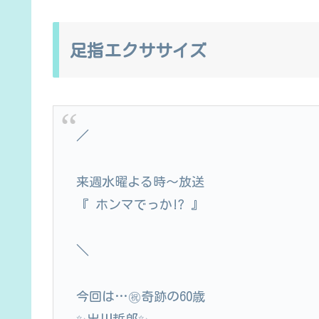
足指エクササイズ
／
来週水曜よる時～放送
『 ホンマでっか!? 』
＼
今回は…㊗️奇跡の60歳
✨出川哲郎✨