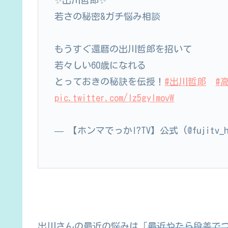
若さの秘密&ガチ悩み相談
もうすぐ還暦の出川哲郎を招いて
若々しい60歳になれる
とっておきの秘訣を伝授！
#出川哲郎
#
pic.twitter.com/lz5gylmovW
— 【ホンマでっか!?TV】公式 (@fujitv_h
出川さんの最近の悩みは「
最近やたら段差で