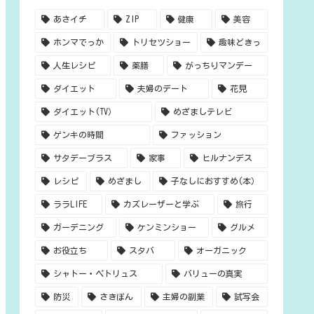
あさイチ
ZIP
健康
美容
ホンマでっか
トリセツショー
趣味どきっ
人生レシピ
薬膳
がっちりマンデー
ダイエット
夫婦のデート
花見
ダイエット(TV）
めざましテレビ
ゲンキの時間
ファッション
サタデープラス
家事
ヒルナンデス
レシピ
めざまし
子なしにおすすめ(本）
ララLIFE
カズレーザーと学ぶ
旅行
ガーデニング
ケンミンショー
グルメ
お役立ち
スタバ
オーガニック
シャトー・ペトリュス
バリューの真実
防災
さきぽん
主婦の副業
試写会