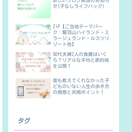
新しいブログ開設のお知ら
せ(子なしライフハック)
ZIP【ご当地テーマパー
ク：鷲羽山ハイランド・ミ
ラージュランド・ルスツリ
ゾート他】
50代夫婦2人の食費はいく
ら？リアルな平均と節約術
を公開！
誰も教えてくれなかった子
どものいない人生の歩き方
の感想と共感ポイント！
タグ