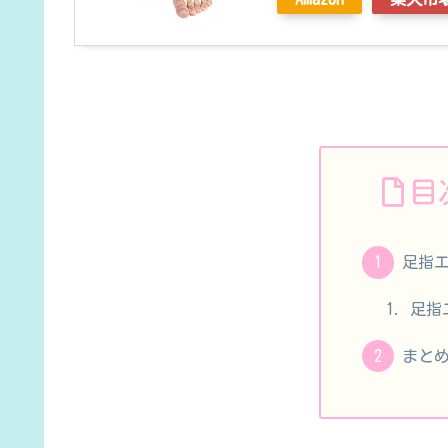
目
足指
足指
まと