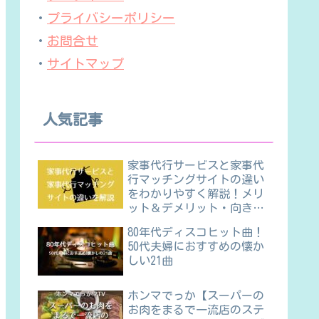
・
プライバシーポリシー
・
お問合せ
・
サイトマップ
人気記事
家事代行サービスと家事代
行マッチングサイトの違い
をわかりやすく解説！メリ
ット＆デメリット・向き不
向きほか
80年代ディスコヒット曲！
50代夫婦におすすめの懐か
しい21曲
ホンマでっか【スーパーの
お肉をまるで一流店のステ