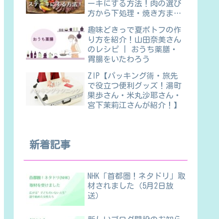
ーキにする方法！肉の選び
方から下処理・焼き方ま
で】
趣味どきっで夏ポトフの作
り方を紹介！山田奈美さん
のレシピ | おうち薬膳・
胃腸をいたわろう
ZIP【パッキング術・旅先
で役立つ便利グッズ！湯町
果歩さん・米丸沙耶さん・
宮下茉莉江さんが紹介！】
新着記事
NHK「首都圏！ネタドリ」取
材されました（5月2日放
送）