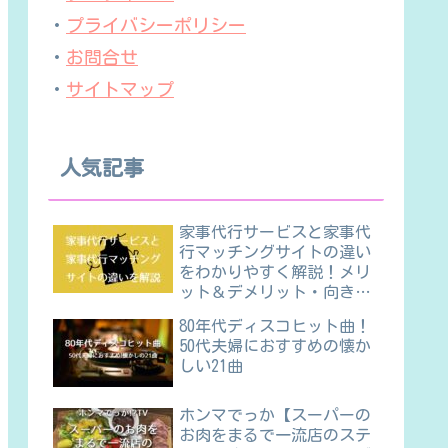
・
プライバシーポリシー
・
お問合せ
・
サイトマップ
人気記事
家事代行サービスと家事代
行マッチングサイトの違い
をわかりやすく解説！メリ
ット＆デメリット・向き不
向きほか
80年代ディスコヒット曲！
50代夫婦におすすめの懐か
しい21曲
ホンマでっか【スーパーの
お肉をまるで一流店のステ