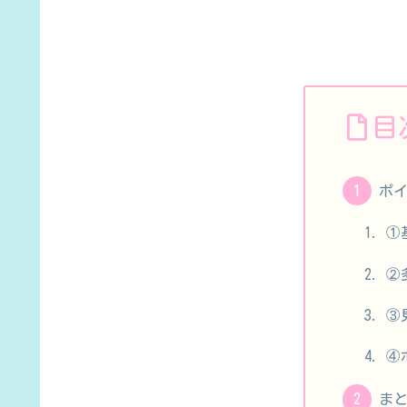
目
ポ
①
②
③
④
ま