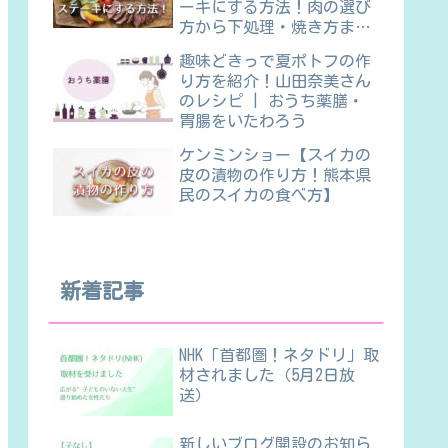
ーキにする方法！肉の選び
方から下処理・焼き方ま
で】
趣味どきっで夏ポトフの作
り方を紹介！山田奈美さん
のレシピ | おうち薬膳・
胃腸をいたわろう
ケンミンショー【スイカの
皮の漬物の作り方！熊本県
民のスイカの食べ方】
新着記事
NHK「首都圏！ネタドリ」取
材されました（5月2日放
送）
新しいブログ開設のお知ら