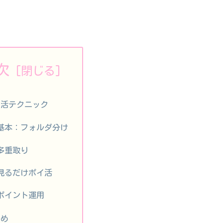
次
イ活テクニック
基本：フォルダ分け
多重取り
見るだけポイ活
ポイント運用
とめ