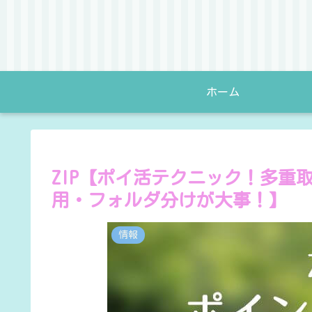
ホーム
ZIP【ポイ活テクニック！多重
用・フォルダ分けが大事！】
情報