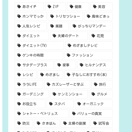
あさイチ
ZIP
健康
美容
ホンマでっか
トリセツショー
趣味どきっ
人生レシピ
薬膳
がっちりマンデー
ダイエット
夫婦のデート
花見
ダイエット(TV）
めざましテレビ
ゲンキの時間
ファッション
サタデープラス
家事
ヒルナンデス
レシピ
めざまし
子なしにおすすめ(本）
ララLIFE
カズレーザーと学ぶ
旅行
ガーデニング
ケンミンショー
グルメ
お役立ち
スタバ
オーガニック
シャトー・ペトリュス
バリューの真実
防災
さきぽん
主婦の副業
試写会