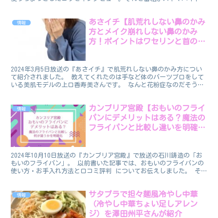
オトクな使い方として３つに分けて紹介。 それに...
あさイチ【肌荒れしない鼻のかみ
情報
方とメイク崩れしない鼻のかみ
方！ポイントはワセリンと首の角
度】
2024年3月5日放送の『あさイチ』で肌荒れしない鼻のかみ方につい
て紹介されました。 教えてくれたのは手など体のパーツプロをして
いる美肌モデルの上口香寿美さんです。 なんと花粉症なのだそうで
す！ 上口さんの鼻のかみ方を皮膚科医の友利新さんが...
カンブリア宮殿【おもいのフライ
情報
パンにデメリットはある？魔法の
フライパンと比較し違いを明確
化！】
2024年10月10日放送の『カンブリア宮殿』で放送の石川鋳造の「お
もいのフライパン」。 以前書いた記事では、おもいのフライパンの
使い方・お手入れ方法と口コミ評判 についてお伝えしました。 そ
ちらの記事にもあるように、口コミを見ると「絶賛！...
サタプラで担々麺風冷やし中華
情報
（冷やし中華ちょい足しアレン
ジ）を澤田州平さんが紹介