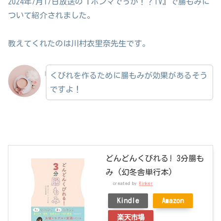
2024年7月17日放送の『ホンマでっか！？TV』で腸もみに
ついて紹介されました。
教えてくれたのは
川村衣里奈
先生です。
くびれを作るために腸もみが効果があるそう
ですよ！
どんどんくびれる! 3分腸も
み (幻冬舎単行本)
created by
Rinker
Kindle
Amazon
楽天市場