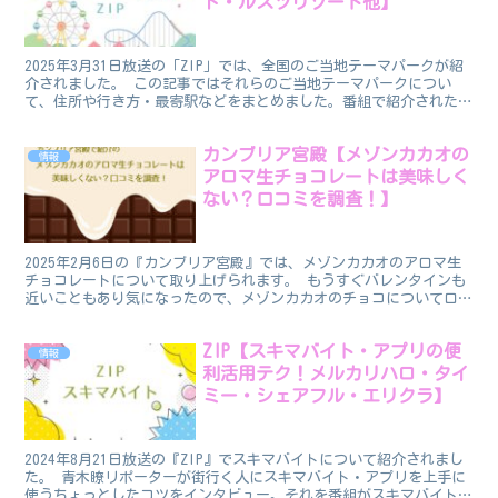
ド・ルスツリゾート他】
2025年3月31日放送の「ZIP」では、全国のご当地テーマパークが紹
介されました。 この記事ではそれらのご当地テーマパークについ
て、住所や行き方・最寄駅などをまとめました。番組で紹介された情
報についても記載しています。 ゴールデンウィーク...
カンブリア宮殿【メゾンカカオの
情報
アロマ生チョコレートは美味しく
ない？口コミを調査！】
2025年2月6日の『カンブリア宮殿』では、メゾンカカオのアロマ生
チョコレートについて取り上げられます。 もうすぐバレンタインも
近いこともあり気になったので、メゾンカカオのチョコについて口コ
ミを調べてみました。 この記事では、メゾンカカオの...
ZIP【スキマバイト・アプリの便
情報
利活用テク！メルカリハロ・タイ
ミー・シェアフル・エリクラ】
2024年8月21日放送の『ZIP』でスキマバイトについて紹介されまし
た。 青木瞭リポーターが街行く人にスキマバイト・アプリを上手に
使うちょっとしたコツをインタビュー。それを番組がスキマバイトの