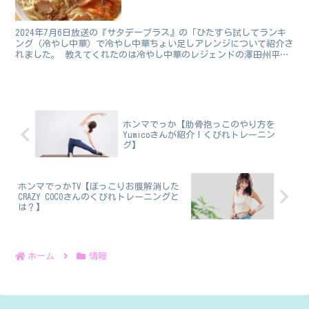
2024年7月6日放送の『サタデープラス』の「ひたすら試してランキ
ング（冷やし中華）で冷やし中華ちょい足しアレンジについて紹介さ
れました。 教えてくれたのは冷やし中華のレジェンドの澤田州平さ
んです。 中華ちょい足しアレンジ：担々麺風冷やし中...
ホンマでっか【肋骨抱っこのやり方を
Yumicoさんが紹介！くびれトレーニン
グ】
ホンマでっかTV【ぽっこりお腹解消した
CRAZY COCOさんのくびれトレーニングと
は？】
ホーム
情報