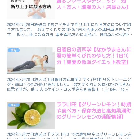
断るフレーズやテクニック：知
人・友人・職場の人・店員さん】
2024年2月26日放送の『あさイチ』で断り上手になる方法について紹
介されました。 教えてくれたのはNOと言える達人の津田卓也さんで
す。 断り上手になる方法 津田卓也さんによると、断れないのは性
格ではなく断る方法を知らないだけだということで...
日曜日の初耳学【なかやまきんに
情報
君の簡単くびれのやり方！1日10
分！真夏の熱血ダイエット教室】
2024年7月28日放送の『日曜日の初耳学』でくびれ作りのトレーニン
グ・簡単くびれが紹介されました。 教えてくれたのはなかやまきん
に君ですが、助っ人にケイン・コスギさんも参戦！ 1日10分、なが
らでできるトレーニングです 簡単くびれのやり方...
ララLIFE【グリーンレモン！時期
情報
や食べ方・保存方法と高知黒潮町
のグリーンレモンの通販情報】
2024年8月22日放送の『ララLIFE』では高知県産のグリーンレモンを