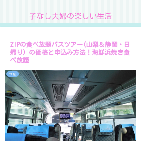
子なし夫婦の楽しい生活
ZIPの食べ放題バスツアー(山梨＆静岡・日
帰り）の価格と申込み方法！海鮮浜焼き食
べ放題
情報