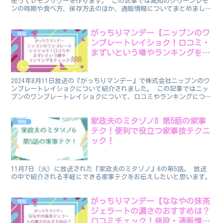
使ってレモンサワーを作ります。 この記事では高知のグリーンレモ
ンの時期や食べ方、保存方法のほか、通販情報についてまとめまし
た。 グリーンレモン ビタミンCが豊富なレモン...
がっちりマンデー【ニップンのワ
情報
ンプレートレイショク！口コミ・
まずいという噂やランキングを調
査】
2024年8月11日放送の『がっちりマンデー』で株式会社ニップンのワ
ンプレートレイショクについて紹介されました。 この記事ではニッ
プンのワンプレートレイショクについて、口コミやランキングについ
て調べてみました。 ニップンのワンプレートレイシ...
家政夫のミタゾノ6 第5話の家事
情報
テク！便利で役立つ家事技テクニ
ック！
11月7日（火）に放送された『家政夫のミタゾノ』6の第5話。 放送
の中で紹介される手軽にできる家事テクをお伝えしたいと思います。
がっちりマンデー【ななやの抹茶
情報
ジェラートの濃さのおすすめは？
口コミチェック！値段・通販情報