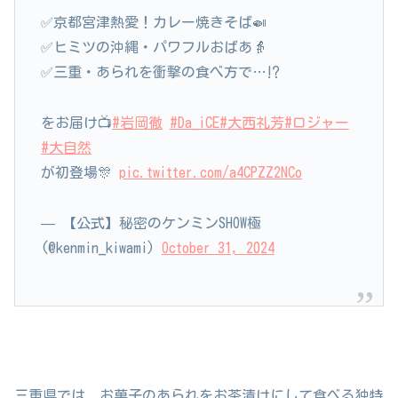
✅京都宮津熱愛！カレー焼きそば🍛
✅ヒミツの沖縄・パワフルおばあ👵
✅三重・あられを衝撃の食べ方で…⁉
をお届け📺
#岩岡徹
#Da_iCE
#大西礼芳
#ロジャー
#大自然
が初登場🎊
pic.twitter.com/a4CPZZ2NCo
— 【公式】秘密のケンミンSHOW極
(@kenmin_kiwami)
October 31, 2024
三重県では、お菓子のあられをお茶漬けにして食べる独特