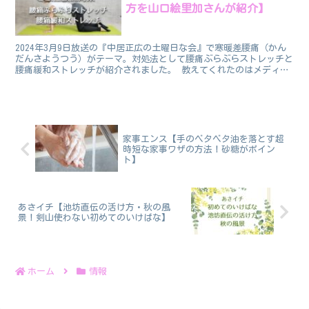
方を山口絵里加さんが紹介】
2024年3月9日放送の『中居正広の土曜日な会』で寒暖差腰痛（かん
だんさようつう）がテーマ。対処法として腰痛ぶらぶらストレッチと
腰痛緩和ストレッチが紹介されました。 教えてくれたのはメディカ
ルフィットトレーナーの山口絵里加さんです。 山口絵...
家事エンス【手のベタベタ油を落とす超
時短な家事ワザの方法！砂糖がポイン
ト】
あさイチ【池坊直伝の活け方・秋の風
景！剣山使わない初めてのいけばな】
ホーム
情報