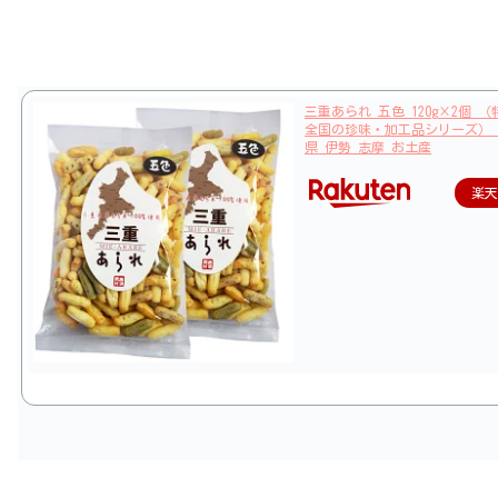
三重あられ 五色 120g×2個 
全国の珍味・加工品シリーズ） O
県 伊勢 志摩 お土産
楽