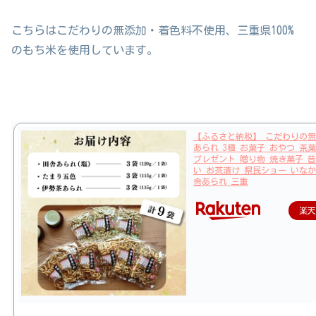
こちらはこだわりの無添加・着色料不使用、三重県100%
のもち米を使用しています。
【ふるさと納税】 こだわりの無
あられ 3種 お菓子 おやつ 茶
プレゼント 贈り物 焼き菓子 昔
い お茶漬け 県民ショー いなか
舎あられ 三重
楽