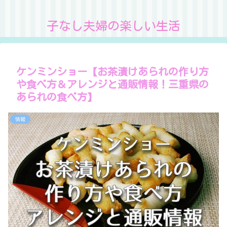
子なし夫婦の楽しい生活
ケンミンショー【お茶漬けあられの作り方
や食べ方＆アレンジと通販情報！三重県の
あられの食べ方】
情報