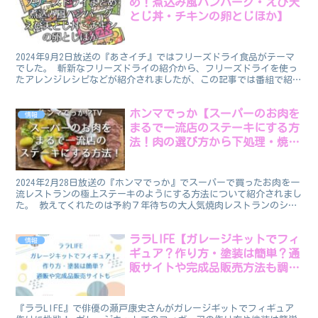
め！煮込み風ハンバーグ・えび天
とじ丼・チキンの卵とじほか】
2024年9月2日放送の『あさイチ』ではフリーズドライ食品がテーマ
でした。 斬新なフリーズドライの紹介から、フリーズドライを使っ
たアレンジレシピなどが紹介されましたが、この記事では番組で紹介
されたフリーズドライ食品を調べてまとめました。 フ...
ホンマでっか【スーパーのお肉を
情報
まるで一流店のステーキにする方
法！肉の選び方から下処理・焼き
方まで】
2024年2月28日放送の『ホンマでっか』でスーパーで買ったお肉を一
流レストランの極上ステーキのようにする方法について紹介されまし
た。 教えてくれたのは予約７年待ちの大人気焼肉レストランのシェ
フ・森田隼人さんです。 スーパーのお肉をまるで一...
ララLIFE【ガレージキットでフィ
情報
ギュア？作り方・塗装は簡単？通
販サイトや完成品販売方法も調
査！】
『ララLIFE』で俳優の瀬戸康史さんがガレージギットでフィギュア