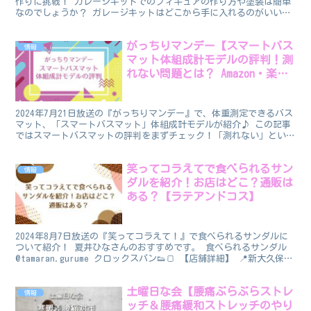
作りに挑戦！ ガレージキットでのフィギュアの作り方や塗装は簡単
なのでしょうか？ ガレージキットはどこから手に入れるのがいいの
でしょうか。 また、作ったフィギュアを販売することも...
がっちりマンデー【スマートバス
情報
マット体組成計モデルの評判！測
れない問題とは？ Amazon・楽天
通販】
2024年7月21日放送の『がっちりマンデー』で、体重測定できるバス
マット、「スマートバスマット」体組成計モデルが紹介♪ この記事
ではスマートバスマットの評判をまずチェック！「測れない」という
口コミもあったので、どういうことなのかと思い調査...
笑ってコラえてで食べられるサン
情報
ダルを紹介！お店はどこ？通販は
ある？【ラテアンドコス】
2024年8月7日放送の『笑ってコラえて！』で食べられるサンダルに
ついて紹介！ 夏井ひなさんのおすすめです。 食べられるサンダル
@tamaran.gurume クロックスパン👟🍞 【店舗詳細】 📍新大久保
#lattencos 営業時間 :...
土曜日な会【腰痛ぶらぶらストレ
情報
ッチ＆腰痛緩和ストレッチのやり