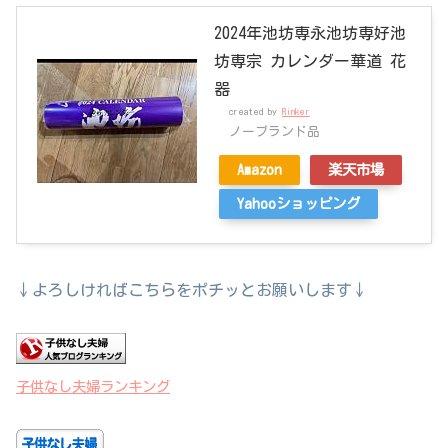
2024年池坊専永池坊専好池
坊専宗 カレンダー華道 花
器
created by
Rinker
ノーブランド品
Amazon
楽天市場
Yahooショッピング
↓よろしければこちらをポチッとお願いします↓
子供なし夫婦ランキング