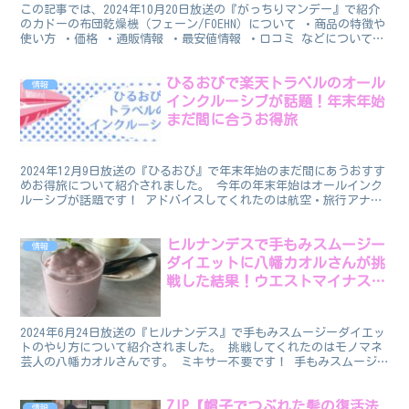
この記事では、2024年10月20日放送の『がっちりマンデー』で紹介
のカドーの布団乾燥機（フェーン/FOEHN）について ・商品の特徴や
使い方 ・価格 ・通販情報 ・最安値情報 ・口コミ などについてフ
ォーカスしてまとめました。 お役に立て...
ひるおびで楽天トラベルのオール
情報
インクルーシブが話題！年末年始
まだ間に合うお得旅
2024年12月9日放送の『ひるおび』で年末年始のまだ間にあうおすす
めお得旅について紹介されました。 今年の年末年始はオールインク
ルーシブが話題です！ アドバイスしてくれたのは航空・旅行アナリ
ストの鳥海高太朗さんです。 楽天トラベルのオール...
ヒルナンデスで手もみスムージー
情報
ダイエットに八幡カオルさんが挑
戦した結果！ウエストマイナス６
センチで体重は？
2024年6月24日放送の『ヒルナンデス』で手もみスムージーダイエッ
トのやり方について紹介されました。 挑戦してくれたのはモノマネ
芸人の八幡カオルさんです。 ミキサー不要です！ 手もみスムージ
ーダイエット 八幡カオルさんが挑戦した手もみスム...
ZIP【帽子でつぶれた髪の復活法
情報