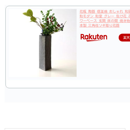
花瓶 陶器 信楽焼 おしゃれ 和
和モダン 和室 グレー 生け花 
ワーベース 玄関 床の間 焼き物
本製 三角柱ソギ彫り花器
楽