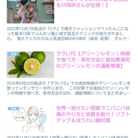
をAYAMARさんが伝授！】
2023年12月7日放送の『ZIP』で帽子ファッションでぺったんこにな
った髪を10秒でふんわり髪に戻す復活テクニックが紹介されまし
た。 教えてくれたのは人気美容師のAYAMAR（柴田 紋奈） さんで
す。 帽子を日頃愛用している人や時々かぶる...
ララLIFE【グリーンレモン！時期
情報
や食べ方・保存方法と高知黒潮町
のグリーンレモンの通販情報】
2024年8月22日放送の『ララLIFE』では高知県産のグリーンレモンを
使ってレモンサワーを作ります。 この記事では高知のグリーンレモ
ンの時期や食べ方、保存方法のほか、通販情報についてまとめまし
た。 グリーンレモン ビタミンCが豊富なレモン...
世界一受けたい授業でニパニパ体
情報
操のやり方と効果を紹介！リフト
アップ＆ほうれい線対策
2023年11月11日放送の『世界一受けたい授業』でニパニパ体操が紹