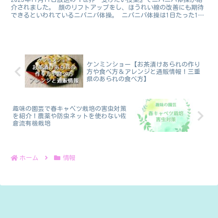
介されました。 顔のリフトアップをし、ほうれい線の改善にも期待
できるといわれているニパニパ体操。 ニパニパ体操は1日たった1分
行うだけなのだそう。 番組ではニパニパ体操を2...
ケンミンショー【お茶漬けあられの作り
方や食べ方＆アレンジと通販情報！三重
県のあられの食べ方】
趣味の園芸で春キャベツ栽培の害虫対策
を紹介！農薬や防虫ネットを使わない佐
倉流有機栽培
ホーム
情報