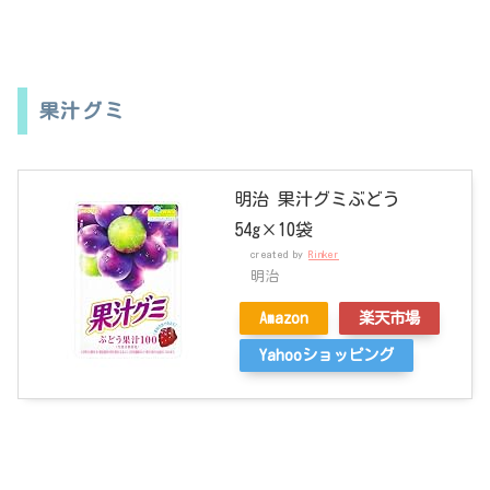
果汁グミ
明治 果汁グミぶどう
54g×10袋
created by
Rinker
明治
Amazon
楽天市場
Yahooショッピング