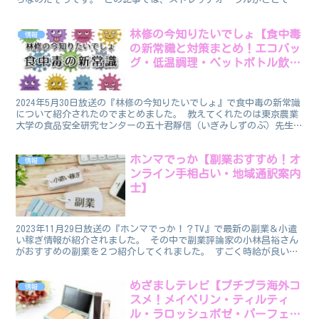
約できるのかについてフォーカスしてお伝えしたいと...
林修の今知りたいでしょ【食中毒
情報
の新常識と対策まとめ！エコバッ
グ・低温調理・ペットボトル飲料
など】
2024年5月30日放送の『林修の今知りたいでしょ』で食中毒の新常識
について紹介されたのでまとめました。 教えてくれたのは東京農業
大学の食品安全研究センターの五十君靜信（いぎみしずのぶ）先生で
す。 これからジメジメして食べ物が腐りやすくなる...
ホンマでっか【副業おすすめ！オ
情報
ンライン手相占い・地域通訳案内
士】
2023年11月29日放送の『ホンマでっか！？TV』で最新の副業＆小遣
い稼ぎ情報が紹介されました。 その中で副業評論家の小林昌裕さん
がおすすめの副業を２つ紹介してくれました。 すごく時給が良いみ
たいです！ どちらかというと女性向け・主婦向け...
めざましテレビ【プチプラ海外コ
情報
スメ！メイベリン・ティルティ
ル・ラロッシュポゼ・パーフェク