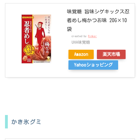
味覚糖 旨味シゲキックス忍
者めし梅かつお味 20G×10
袋
created by
Rinker
UHA味覚糖
Amazon
楽天市場
Yahooショッピング
かき氷グミ