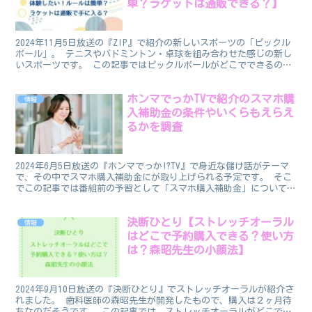
単？ラケットは通販できる？】
2024年11月5日放送の『ZIP』で紹介の新しいスポーツの「ピックル
ボール」。 テニスやバドミントン・卓球を組み合わせた感じの新し
いスポーツです。 この記事ではピックルボールがどこでできるの
か、体験してみたいけどルールは簡単なのか、またラ...
ホンマでっかTVで紹介のスマホ購
情報
入補助金の条件やいくらもえらえ
るかを調査
2024年6月5日放送の『ホンマでっか!?TV』で身近な儲け話がテーマ
で、その中でスマホ購入補助金にが取り上げられる予定です。 そこ
でこの記事では番組前の予習として「スマホ購入補助金」について
・条件 ・どれくらいもらえるのか ・期間はいつ...
決断ひとり【ストレッチオーラル
情報
はどこで予約購入できる？使い方
は？森昭先生の小顔法】
2024年9月10日放送の『決断ひとり』でストレッチオーラルが紹介さ
れました。 歯科医師の森昭先生が開発したもので、購入は２ヶ月待
ちなのだそうです。 この記事では、ストレッチオーラルがどこで予