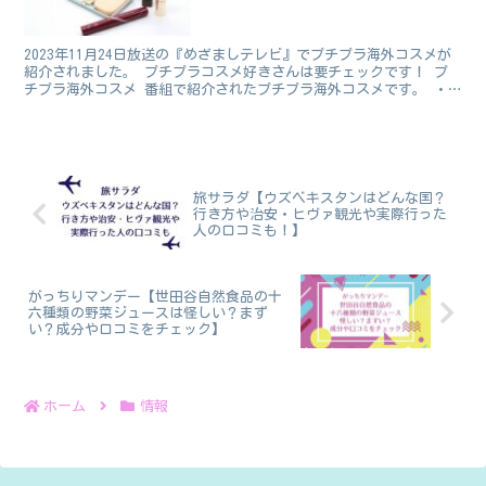
トダイアリー】
2023年11月24日放送の『めざましテレビ』でプチプラ海外コスメが
紹介されました。 プチプラコスメ好きさんは要チェックです！ プ
チプラ海外コスメ 番組で紹介されたプチプラ海外コスメです。 ・
メイベリンのリップ（アメリカ発） ・パーフェクト...
旅サラダ【ウズベキスタンはどんな国？
行き方や治安・ヒヴァ観光や実際行った
人の口コミも！】
がっちりマンデー【世田谷自然食品の十
六種類の野菜ジュースは怪しい？まず
い？成分や口コミをチェック】
ホーム
情報