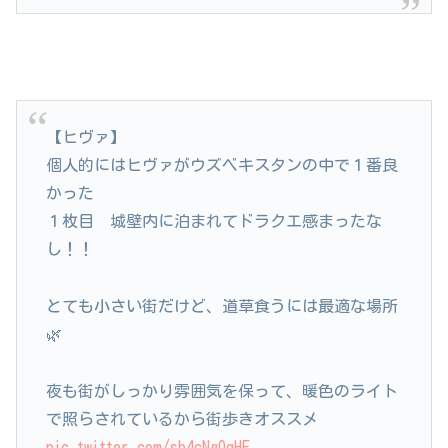
【ヒヴァ】
個人的にはヒヴァがウズベキスタンの中で１番良
かった
１枚目 城壁内に泊まれてドラクエ感まったな
し！！
とても小さい街だけど、道草食うには最適な場所
🌿
夜も街がしっかり雰囲気を保って、暖色のライト
で照らされているから街歩きオススメ
pic.twitter.com/sb4cNgQqHE