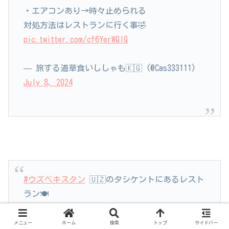
・エアコンあり→時々止められる
対処方法はレストランに行く事🤣
pic.twitter.com/cf6YerWQIQ
— 旅する道草食いししゃも🇰🇬 (@Cas333111)
July 8, 2024
#ウズベキスタン
🇺🇿のタシケントにあるレスト
ラン🍽️
伝統工芸品を使ったモダンな空間演出に釘付けで
す😳✨
pic.twitter.com/QBF6aoRL56
メニュー
ホーム
検索
トップ
サイドバー