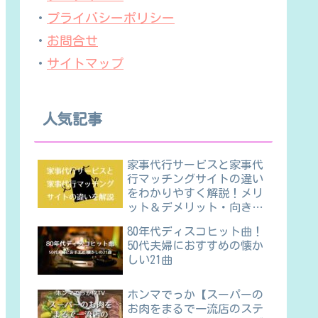
・
プライバシーポリシー
・
お問合せ
・
サイトマップ
人気記事
家事代行サービスと家事代
行マッチングサイトの違い
をわかりやすく解説！メリ
ット＆デメリット・向き不
向きほか
80年代ディスコヒット曲！
50代夫婦におすすめの懐か
しい21曲
ホンマでっか【スーパーの
お肉をまるで一流店のステ