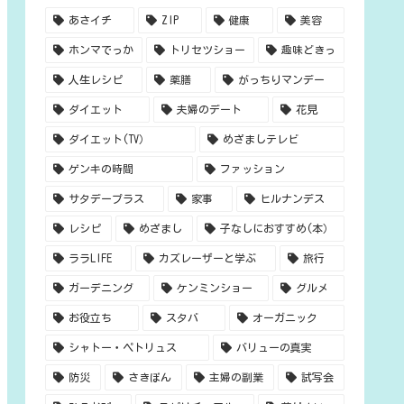
あさイチ
ZIP
健康
美容
ホンマでっか
トリセツショー
趣味どきっ
人生レシピ
薬膳
がっちりマンデー
ダイエット
夫婦のデート
花見
ダイエット(TV）
めざましテレビ
ゲンキの時間
ファッション
サタデープラス
家事
ヒルナンデス
レシピ
めざまし
子なしにおすすめ(本）
ララLIFE
カズレーザーと学ぶ
旅行
ガーデニング
ケンミンショー
グルメ
お役立ち
スタバ
オーガニック
シャトー・ペトリュス
バリューの真実
防災
さきぽん
主婦の副業
試写会