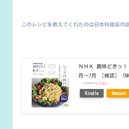
このレシピを教えてくれたのは日本料理店の
ＮＨＫ 趣味どきっ！（
月～7月 ［雑誌］ (N
created by
Rinker
Kindle
Amazon