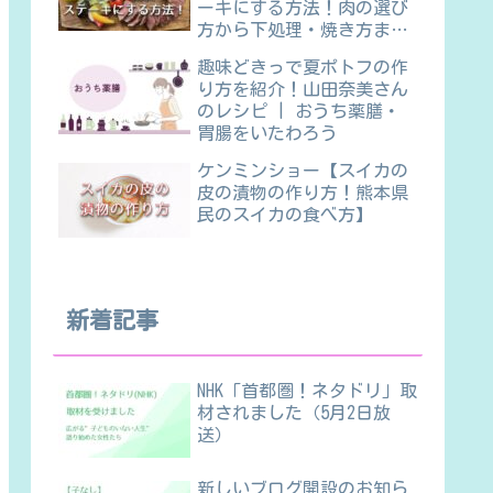
ーキにする方法！肉の選び
方から下処理・焼き方ま
で】
趣味どきっで夏ポトフの作
り方を紹介！山田奈美さん
のレシピ | おうち薬膳・
胃腸をいたわろう
ケンミンショー【スイカの
皮の漬物の作り方！熊本県
民のスイカの食べ方】
新着記事
NHK「首都圏！ネタドリ」取
材されました（5月2日放
送）
新しいブログ開設のお知ら