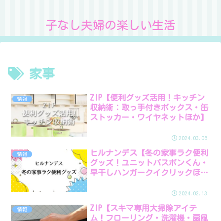
子なし夫婦の楽しい生活
家事
ZIP【便利グッズ活用！キッチン
情報
収納術：取っ手付きボックス・缶
ストッカー・ワイヤネットほか】
2024.03.06
ヒルナンデス【冬の家事ラク便利
情報
グッズ！ユニットバスボンくん・
早干しハンガークイクリックほ
か】
2024.02.13
ZIP【スキマ専用大掃除アイテ
情報
ム！フローリング・洗濯機・扇風