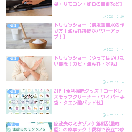
機・リモコン・蛇口の裏側など】
2023.12.20
トリセツショー【沸騰重曹水の作
情報
り方！油汚れ掃除がパワーアッ
プ！】
2023.12.14
トリセツショー【やってはいけな
情報
い掃除！カビ・油汚れ・水垢】
2023.12.14
ZIP【便利掃除グッズ！コードレ
情報
スモップクリーナー・ワイパー手
袋・クエン酸パッド他】
2023.12.13
家政夫のミタゾノ6 第9話(最終
情報
回）の家事テク！便利で役立つ家