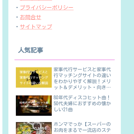
・
プライバシーポリシー
・
お問合せ
・
サイトマップ
人気記事
家事代行サービスと家事代
行マッチングサイトの違い
をわかりやすく解説！メリ
ット＆デメリット・向き不
向きほか
80年代ディスコヒット曲！
50代夫婦におすすめの懐か
しい21曲
ホンマでっか【スーパーの
お肉をまるで一流店のステ