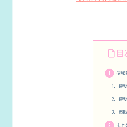
目
便秘
便
便
市
まと