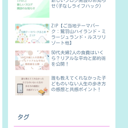
新しいブログ開設のお知ら
せ(子なしライフハック)
ZIP【ご当地テーマパー
ク：鷲羽山ハイランド・ミ
ラージュランド・ルスツリ
ゾート他】
50代夫婦2人の食費はいく
ら？リアルな平均と節約術
を公開！
誰も教えてくれなかった子
どものいない人生の歩き方
の感想と共感ポイント！
タグ