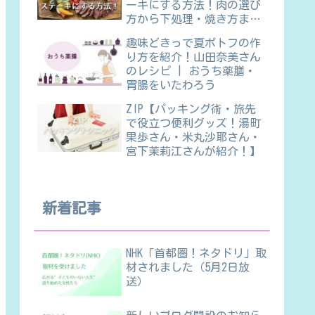
ーキにする方法！肉の選び
方から下処理・焼き方ま
で】
趣味どきっで夏ポトフの作
り方を紹介！山田奈美さん
のレシピ | おうち薬膳・
胃腸をいたわろう
ZIP【パッキング術・旅先
で役立つ便利グッズ！湯町
果歩さん・米丸沙耶さん・
宮下茉莉江さんが紹介！】
新着記事
NHK「首都圏！ネタドリ」取
材されました（5月2日放
送）