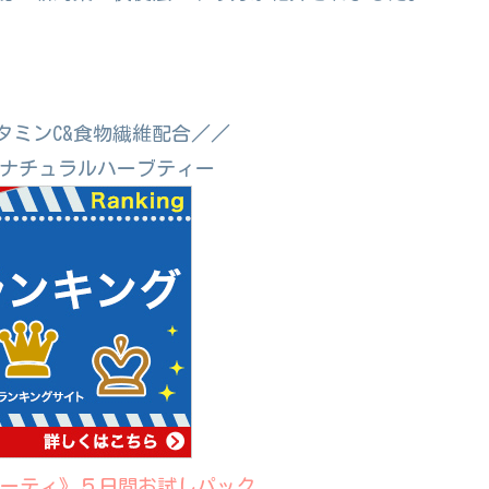
タミンC&食物繊維配合／／
ナチュラルハーブティー
ーティ》５日間お試しパック