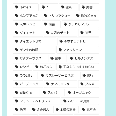
あさイチ
ZIP
健康
美容
ホンマでっか
トリセツショー
趣味どきっ
人生レシピ
薬膳
がっちりマンデー
ダイエット
夫婦のデート
花見
ダイエット(TV）
めざましテレビ
ゲンキの時間
ファッション
サタデープラス
家事
ヒルナンデス
レシピ
めざまし
子なしにおすすめ(本）
ララLIFE
カズレーザーと学ぶ
旅行
ガーデニング
ケンミンショー
グルメ
お役立ち
スタバ
オーガニック
シャトー・ペトリュス
バリューの真実
防災
さきぽん
主婦の副業
試写会