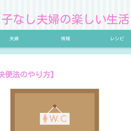
子なし夫婦の楽しい生活
夫婦
情報
レシピ
快便法のやり方】