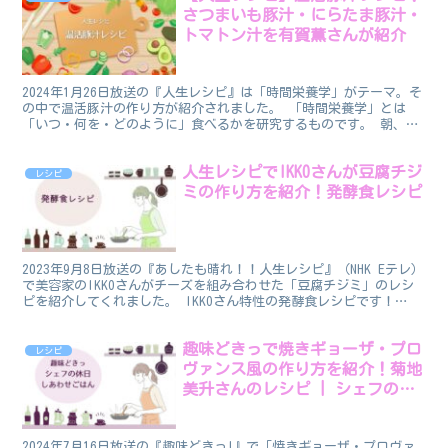
さつまいも豚汁・にらたま豚汁・
トマトン汁を有賀薫さんが紹介
2024年1月26日放送の『人生レシピ』は「時間栄養学」がテーマ。そ
の中で温活豚汁の作り方が紹介されました。 「時間栄養学」とは
「いつ・何を・どのように」食べるかを研究するものです。 朝、身
体の「熱産生」を上げるためにも豚汁はピッタリなのだ...
人生レシピでIKKOさんが豆腐チジ
レシピ
ミの作り方を紹介！発酵食レシピ
2023年9月8日放送の『あしたも晴れ！！人生レシピ』（NHK Eテレ）
で美容家のIKKOさんがチーズを組み合わせた「豆腐チジミ」のレシ
ピを紹介してくれました。 IKKOさん特性の発酵食レシピです！
↓IKKOさんの著書↓
趣味どきっで焼きギョーザ・プロ
レシピ
ヴァンス風の作り方を紹介！菊地
美升さんのレシピ | シェフの休
日しあわせごはん
2024年7月16日放送の『趣味どきっ!』で「焼きギョーザ・プロヴァ