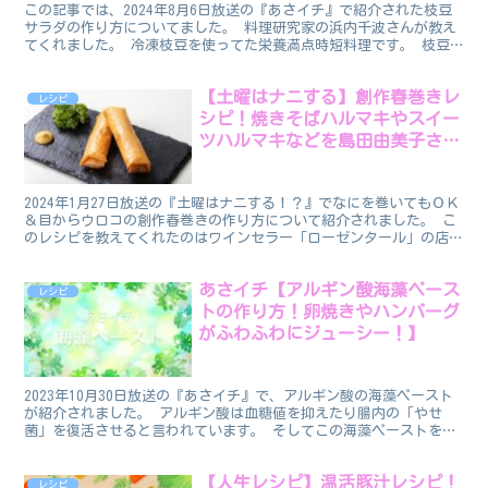
この記事では、2024年8月6日放送の『あさイチ』で紹介された枝豆
サラダの作り方についてました。 料理研究家の浜内千波さんが教え
てくれました。 冷凍枝豆を使ってた栄養満点時短料理です。 枝豆
サラダのレシピ 番組で紹介された枝豆サラダのレシピ...
【土曜はナニする】創作春巻きレ
レシピ
シピ！焼きそばハルマキやスイー
ツハルマキなどを島田由美子さん
が紹介！
2024年1月27日放送の『土曜はナニする！？』でなにを巻いてもＯＫ
＆目からウロコの創作春巻きの作り方について紹介されました。 こ
のレシピを教えてくれたのはワインセラー「ローゼンタール」の店主
の島田由美子先生です。 中華料理の定番春巻き。お...
あさイチ【アルギン酸海藻ペース
レシピ
トの作り方！卵焼きやハンバーグ
がふわふわにジューシー！】
2023年10月30日放送の『あさイチ』で、アルギン酸の海藻ペースト
が紹介されました。 アルギン酸は血糖値を抑えたり腸内の「やせ
菌」を復活させると言われています。 そしてこの海藻ペーストを使
うと、お料理がふんわりしたり、ジューシーな味わいに...
【人生レシピ】温活豚汁レシピ！
レシピ